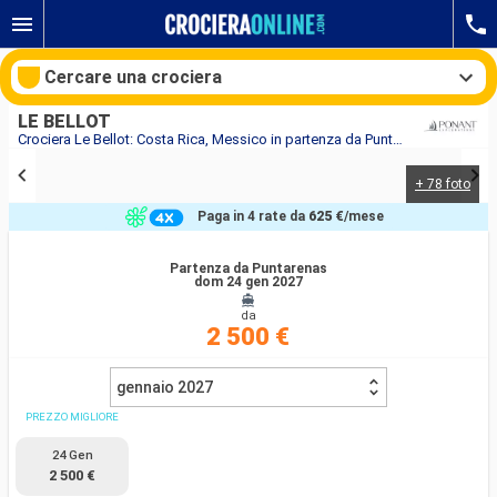
Cercare una crociera
LE BELLOT
Crociera Le Bellot: Costa Rica, Messico in partenza da Puntarenas
+ 78 foto
Le nostre destinazioni
Paga in 4 rate da
625 €
/mese
Mesi di partenza
Partenza da Puntarenas
dom 24 gen 2027
Porti
Compagnie
da
2 500 €
Ricerca
gennaio 2027
PREZZO MIGLIORE
24 Gen
2 500 €