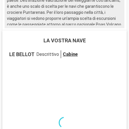
paese. Destinazione valutazione dei villeggiante costaricains,
è anche uno scalo di scelta per le navi che garantiscono le
crociere Puntarenas. Per il loro passaggio nella città, i
viaggiatori si vedono proporre un'ampia scelta di escursioni
come le passeggiate attorno al parco nazionale Poas Volcano,
a Monteverde Cloud Forest o nel parco nazionale di Carara. I
dilettanti di sensazioni forti approfittano della crociera
LA VOSTRA NAVE
Puntarenas per fare kayak o del rafting in cuore pieno della
foresta tropicale. Gli altri viaggiatori si accontentano, non
LE BELLOT
Descrittivo
Cabine
senza piacere, di osservare le specie innumerevoli di uccelli
protetti da questi veri santuari della natura. A meno di un'ora
dei centri di Puntarenas si trova Sarchi, un comune
charmante rimediato di piantagioni di caffè.