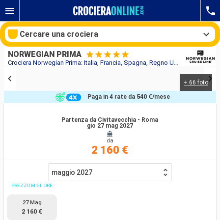
Cercare una crociera
NORWEGIAN PRIMA
Crociera Norwegian Prima: Italia, Francia, Spagna, Regno Unito in partenza da Civitavecchia - Roma
+ 66 foto
Le nostre destinazioni
Paga in 4 rate da
540 €
/mese
Mesi di partenza
Partenza da Civitavecchia - Roma
gio 27 mag 2027
Porti
Compagnie
da
2 160 €
Ricerca
maggio 2027
PREZZO MIGLIORE
27 Mag
2 160 €