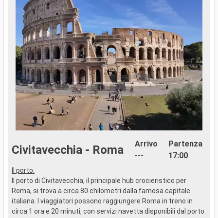
Arrivo
Partenza
Civitavecchia - Roma
---
17:00
Il porto:
I
Il porto di Civitavecchia, il principale hub crocieristico per
I
Roma, si trova a circa 80 chilometri dalla famosa capitale
M
italiana. I viaggiatori possono raggiungere Roma in treno in
d
circa 1 ora e 20 minuti, con servizi navetta disponibili dal porto
c