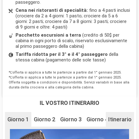
passeggero.
Cena nei ristoranti di specialità:
fino a 4 pasti inclusi
(crociere da 2 a 4 giorni: 1 pasto; crociere da 5 a 6
giorni: 2 pasti; crociere da 7 a 8 giorni: 3 pasti; crociere
di 9 giorni e oltre: 4 pasti)
Pacchetto escursioni a terra
(credito di 50$ per
cabina in ogni porto di scalo, riservato esclusivamente
al primo passeggero della cabina)
Tariffa ridotta per il 3° e il 4° passeggero
della
stessa cabina (pagamento delle sole tasse)
*L'offerta si applica a tutte le partenze a partire dal 1° gennaio 2025.
*L'offerta si applica a tutte le partenze a partire dal 1° gennaio 2025.
Offerta soggetta a condizioni e disponibilità. Servizi variabili in base alla
durata della crociera e alla categoria della cabina.
IL VOSTRO ITINERARIO
Giorno 1
Giorno 2
Giorno 3
Giorno 4
Itinerario
Giorno 5