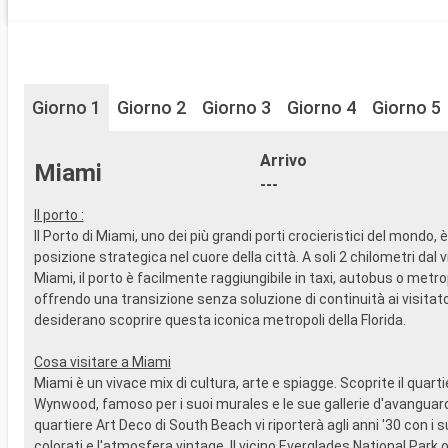
Giorno 1
Giorno 2
Giorno 3
Giorno 4
Giorno 5
Arrivo
Miami
---
Il porto :
Il Porto di Miami, uno dei più grandi porti crocieristici del mondo, è
posizione strategica nel cuore della città. A soli 2 chilometri dal 
Miami, il porto è facilmente raggiungibile in taxi, autobus o metro
offrendo una transizione senza soluzione di continuità ai visitato
desiderano scoprire questa iconica metropoli della Florida.
Cosa visitare a Miami
Miami è un vivace mix di cultura, arte e spiagge. Scoprite il quartie
Wynwood, famoso per i suoi murales e le sue gallerie d'avanguard
quartiere Art Deco di South Beach vi riporterà agli anni '30 con i su
colorati e l'atmosfera vintage. Il vicino Everglades National Park o