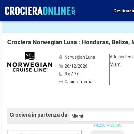
Destinazi
Mostra le altre 86 foto
Crociera Norwegian Luna : Honduras, Belize, M
Altri parten
Norwegian Luna
Miami
26/12/2026
8 g / 7 n
Cabina Interna
Crociera in partenza da
Miami
PREZZO MIGLIORE