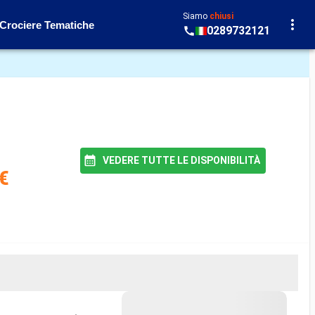
Siamo
chiusi
Crociere Tematiche
0289732121
VEDERE TUTTE LE DISPONIBILITÀ
€