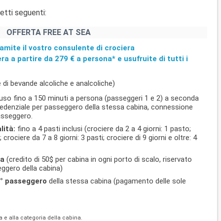
etti seguenti:
OFFERTA FREE AT SEA
amite il vostro consulente di crociera
era a partire da
279 €
a persona* e usufruite di tutti i
 di bevande alcoliche e analcoliche)
uso fino a 150 minuti a persona (passeggeri 1 e 2) a seconda
 credenziale per passeggero della stessa cabina, connessione
passeggero.
lità:
fino a 4 pasti inclusi (crociere da 2 a 4 giorni: 1 pasto;
; crociere da 7 a 8 giorni: 3 pasti; crociere di 9 giorni e oltre: 4
ra
(credito di 50$ per cabina in ogni porto di scalo, riservato
ggero della cabina)
l 4° passeggero
della stessa cabina (pagamento delle sole
ra e alla categoria della cabina.