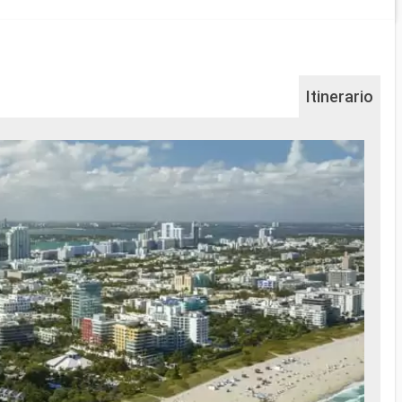
Itinerario
Na
...