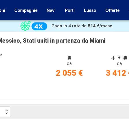
oni
Compagnie
Navi
Porti
Lusso
Offerte
Paga in 4 rate da
514 €
/mese
essico, Stati uniti in partenza da Miami
ze
+
da
da
2 055 €
3 412 