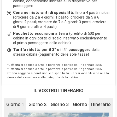
cabina, connessione limitata a un dispositivo per
passeggero.
Cena nei ristoranti di specialità:
fino a 4 pasti inclusi
(crociere da 2 a 4 giorni: 1 pasto; crociere da 5 a 6
giorni: 2 pasti; crociere da 7 a 8 giorni: 3 pasti; crociere
di 9 giorni e oltre: 4 pasti)
Pacchetto escursioni a terra
(credito di 50$ per
cabina in ogni porto di scalo, riservato esclusivamente
al primo passeggero della cabina)
Tariffa ridotta per il 3° e il 4° passeggero
della
stessa cabina (pagamento delle sole tasse)
*L'offerta si applica a tutte le partenze a partire dal 1° gennaio 2025.
*L'offerta si applica a tutte le partenze a partire dal 1° gennaio 2025.
Offerta soggetta a condizioni e disponibilità. Servizi variabili in base alla
durata della crociera e alla categoria della cabina.
IL VOSTRO ITINERARIO
Giorno 1
Giorno 2
Giorno 3
Giorno 4
Itinerario
Giorno 5