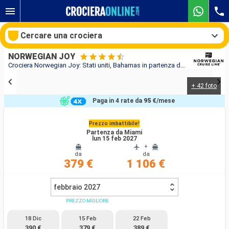
Cercare una crociera
NORWEGIAN JOY
Crociera Norwegian Joy: Stati uniti, Bahamas in partenza da Miami
+ 42 foto
Le nostre destinazioni
Paga in 4 rate da
95 €
/mese
Mesi di partenza
Prezzo imbattibile!
Partenza da Miami
Porti
Compagnie
lun 15 feb 2027
+
da
da
379 €
1 106 €
Ricerca
febbraio 2027
PREZZO MIGLIORE
18 Dic
15 Feb
22 Feb
390 €
379 €
389 €