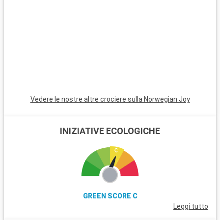
subacquea indimenticabile. Queste destinazioni nei dintorni di
Miami rivelano la bellezza naturale e la diversità culturale della
regione.
Vedere le nostre altre crociere sulla Norwegian Joy
INIZIATIVE ECOLOGICHE
GREEN SCORE C
Leggi tutto