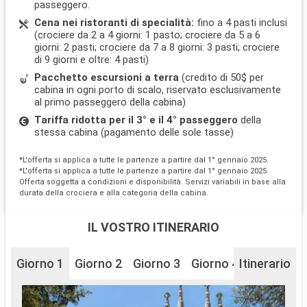
passeggero.
Cena nei ristoranti di specialità:
fino a 4 pasti inclusi
(crociere da 2 a 4 giorni: 1 pasto; crociere da 5 a 6
giorni: 2 pasti; crociere da 7 a 8 giorni: 3 pasti; crociere
di 9 giorni e oltre: 4 pasti)
Pacchetto escursioni a terra
(credito di 50$ per
cabina in ogni porto di scalo, riservato esclusivamente
al primo passeggero della cabina)
Tariffa ridotta per il 3° e il 4° passeggero
della
stessa cabina (pagamento delle sole tasse)
*L'offerta si applica a tutte le partenze a partire dal 1° gennaio 2025.
*L'offerta si applica a tutte le partenze a partire dal 1° gennaio 2025.
Offerta soggetta a condizioni e disponibilità. Servizi variabili in base alla
durata della crociera e alla categoria della cabina.
IL VOSTRO ITINERARIO
Giorno 1
Giorno 2
Giorno 3
Giorno 4
Itinerario
Giorno 5