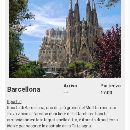
Arrivo
Partenza
Barcellona
---
17:00
Il porto :
P
Il porto di Barcellona, uno dei più grandi del Mediterraneo, si
B
trova vicino al famoso quartiere delle Ramblas. Il porto,
armoniosamente integrato nella città, è il punto di partenza
L
ideale per scoprire la capitale della Catalogna.
S