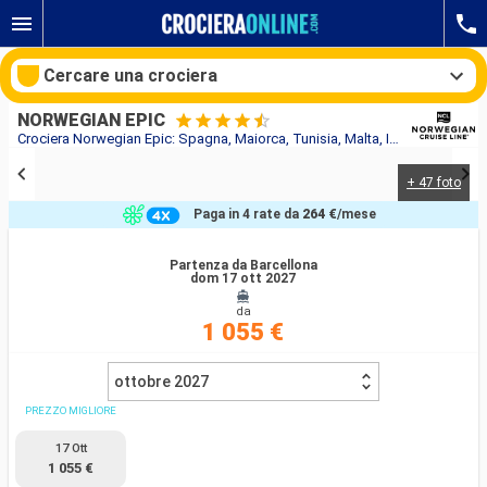
Cercare una crociera
NORWEGIAN EPIC
Crociera Norwegian Epic: Spagna, Maiorca, Tunisia, Malta, Italia in partenza da Barcellona
+ 47 foto
Le nostre destinazioni
Paga in 4 rate da
264 €
/mese
Mesi di partenza
Partenza da Barcellona
dom 17 ott 2027
Porti
Compagnie
da
1 055 €
Ricerca
ottobre 2027
PREZZO MIGLIORE
17 Ott
1 055 €