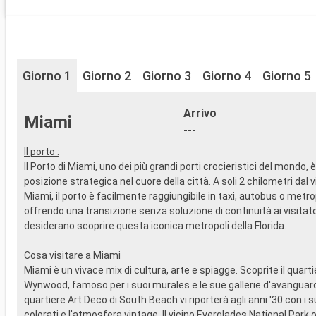
Giorno 1
Giorno 2
Giorno 3
Giorno 4
Giorno 5
Arrivo
Miami
---
Il porto :
Il Porto di Miami, uno dei più grandi porti crocieristici del mondo, è
posizione strategica nel cuore della città. A soli 2 chilometri dal 
Miami, il porto è facilmente raggiungibile in taxi, autobus o metro
offrendo una transizione senza soluzione di continuità ai visitato
desiderano scoprire questa iconica metropoli della Florida.
Cosa visitare a Miami
Miami è un vivace mix di cultura, arte e spiagge. Scoprite il quartie
Wynwood, famoso per i suoi murales e le sue gallerie d'avanguard
quartiere Art Deco di South Beach vi riporterà agli anni '30 con i su
colorati e l'atmosfera vintage. Il vicino Everglades National Park o