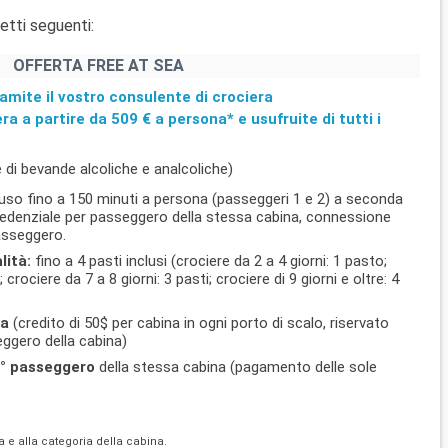
etti seguenti:
OFFERTA FREE AT SEA
amite il vostro consulente di crociera
era a partire da
509 €
a persona* e usufruite di tutti i
 di bevande alcoliche e analcoliche)
uso fino a 150 minuti a persona (passeggeri 1 e 2) a seconda
 credenziale per passeggero della stessa cabina, connessione
passeggero.
lità:
fino a 4 pasti inclusi (crociere da 2 a 4 giorni: 1 pasto;
; crociere da 7 a 8 giorni: 3 pasti; crociere di 9 giorni e oltre: 4
ra
(credito di 50$ per cabina in ogni porto di scalo, riservato
ggero della cabina)
l 4° passeggero
della stessa cabina (pagamento delle sole
ra e alla categoria della cabina.