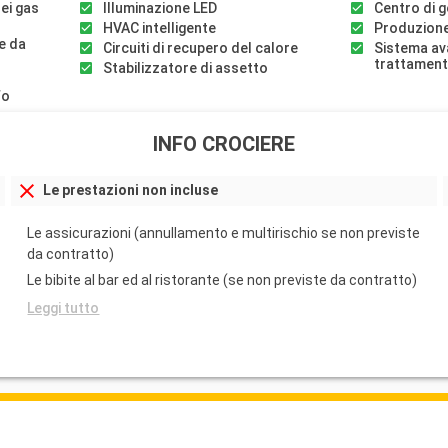
dei gas
Illuminazione LED
Centro di ge
HVAC intelligente
Produzione
e da
Circuiti di recupero del calore
Sistema av
trattament
Stabilizzatore di assetto
fo
INFO CROCIERE
Le prestazioni non incluse
Le assicurazioni (annullamento e multirischio se non previste
da contratto)
Le bibite al bar ed al ristorante (se non previste da contratto)
Leggi tutto