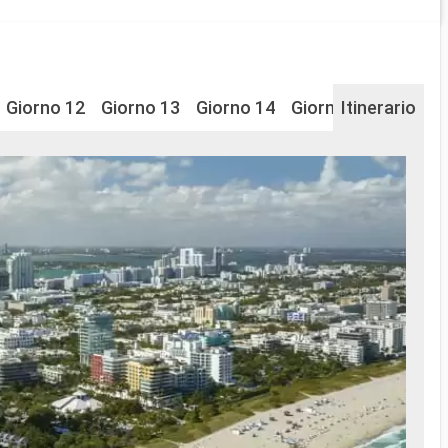
Giorno 12
Giorno 13
Giorno 14
Giorno 15
Itinerario
Giorno 
Na
...