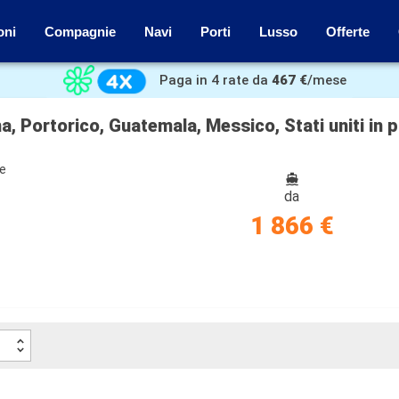
oni
Compagnie
Navi
Porti
Lusso
Offerte
Paga in 4 rate da
467 €
/mese
 Portorico, Guatemala, Messico, Stati uniti in 
ze
da
1 866 €