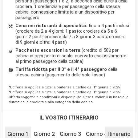
persona (passeggeri 1 e 2) a seconda della durata della
crociera. 1 credenziale per passeggero della stessa
cabina, connessione limitata a un dispositivo per
passeggero.
Cena nei ristoranti di specialità:
fino a 4 pasti inclusi
(crociere da 2 a 4 giorni: 1 pasto; crociere da 5 a 6
giorni: 2 pasti; crociere da 7 a 8 giorni: 3 pasti; crociere
di 9 giorni e oltre: 4 pasti)
Pacchetto escursioni a terra
(credito di 50$ per
cabina in ogni porto di scalo, riservato esclusivamente
al primo passeggero della cabina)
Tariffa ridotta per il 3° e il 4° passeggero
della
stessa cabina (pagamento delle sole tasse)
*L'offerta si applica a tutte le partenze a partire dal 1° gennaio 2025.
*L'offerta si applica a tutte le partenze a partire dal 1° gennaio 2025.
Offerta soggetta a condizioni e disponibilità. Servizi variabili in base alla
durata della crociera e alla categoria della cabina.
IL VOSTRO ITINERARIO
Giorno 1
Giorno 2
Giorno 3
Giorno 4
Itinerario
Giorno 5