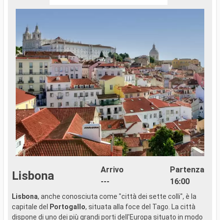
Arrivo
Partenza
Lisbona
---
16:00
Lisbona
, anche conosciuta come "città dei sette colli", è la
P
capitale del
Portogallo
, situata alla foce del Tago. La città
o
dispone di uno dei più grandi porti dell'Europa situato in modo
a