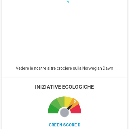
edifici presenti, e dalla sua cultura che mescola una
gastronomia attorno ai piatti a base di merluzzo o i pastéis di
Belém, il tutto cullato dal ritmo del Fado.
Per intraprendere questo viaggio avrete la scelta tra le
numerose compagnie di
crociere
cha navigano nel
Mediterraneo
come ad esempio
Costa Crociere
o
MSC
Crociere
.
Vedere le nostre altre crociere sulla Norwegian Dawn
INIZIATIVE ECOLOGICHE
GREEN SCORE D