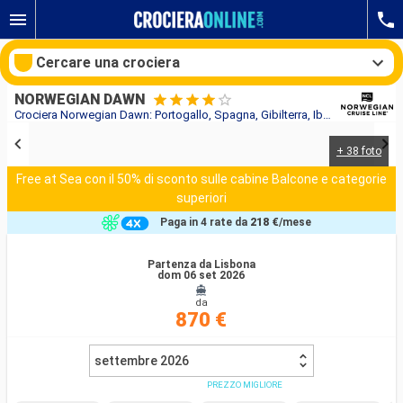
Cercare una crociera
NORWEGIAN DAWN
Crociera Norwegian Dawn: Portogallo, Spagna, Gibilterra, Ibiza, Maiorca in partenza da Lisbona
+ 38 foto
Le nostre destinazioni
Free at Sea con il 50% di sconto sulle cabine Balcone e categorie
superiori
Mesi di partenza
Paga in 4 rate da
218 €
/mese
Porti
Compagnie
Partenza da Lisbona
dom 06 set 2026
Ricerca
da
870 €
settembre 2026
PREZZO MIGLIORE