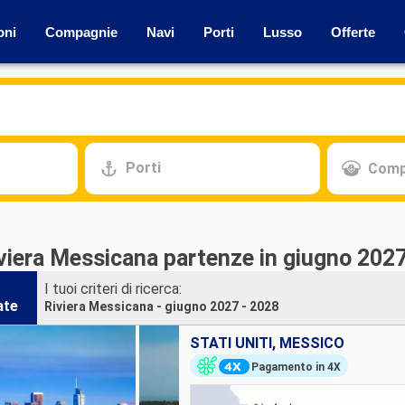
oni
Compagnie
Navi
Porti
Lusso
Offerte
Porti
Comp
iviera Messicana partenze in giugno 2027
I tuoi criteri di ricerca:
ate
Riviera Messicana - giugno 2027 - 2028
STATI UNITI, MESSICO
Pagamento in 4X