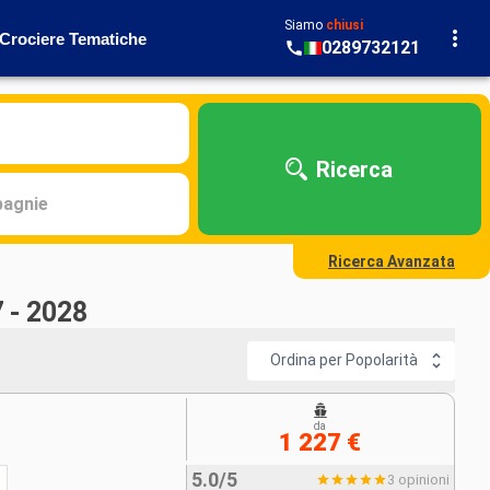
Siamo
chiusi
Crociere Tematiche
0289732121
Ricerca
agnie
Ricerca Avanzata
 - 2028
Ordina per Popolarità
da
1 227 €
5.0/5
3 opinioni