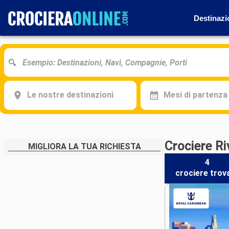
Destinazi
Le nostre destinazioni
Mesi di partenza
Crociere R
MIGLIORA LA TUA RICHIESTA
4
crociere
trov