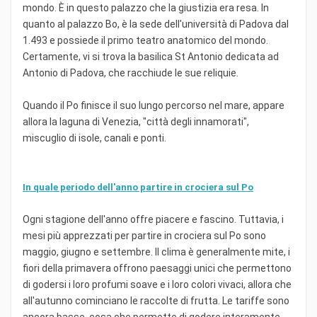
mondo. È in questo palazzo che la giustizia era resa. In
quanto al palazzo Bo, è la sede dell'università di Padova dal
1.493 e possiede il primo teatro anatomico del mondo.
Certamente, vi si trova la basilica St Antonio dedicata ad
Antonio di Padova, che racchiude le sue reliquie.
Quando il Po finisce il suo lungo percorso nel mare, appare
allora la laguna di Venezia, "città degli innamorati",
miscuglio di isole, canali e ponti.
In quale periodo dell'anno partire in crociera sul Po
Ogni stagione dell'anno offre piacere e fascino. Tuttavia, i
mesi più apprezzati per partire in crociera sul Po sono
maggio, giugno e settembre. Il clima è generalmente mite, i
fiori della primavera offrono paesaggi unici che permettono
di godersi i loro profumi soave e i loro colori vivaci, allora che
all'autunno cominciano le raccolte di frutta. Le tariffe sono
ancora basse, cosa che permette di godere interamente