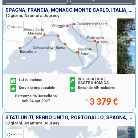
splendida città di Venezia, a bordo di una bellissima
SPAGNA, FRANCIA, MONACO MONTE CARLO, ITALIA, MONTENEGRO, CROAZIA, SLOVENIA
gondola, percorrendo a piedi le piccole viuzze
12 giorni, Azamara Journey
ammirando i siti storici o scoprendo i migliori ristoranti
della città.
Il Palazzo Ducale, la basilica San Marco e l'isola di
Murano sono i luoghi imperdibili della città. Nel corso
della tua crociera, avrai anche l'opportunità di visitare
l'isola di Burano, famosa per le sue case colorate e per
i suoi merletti, e Murano l'isola del vetro soffiato.
RISTORAZIONE
tutto incluso
GASTRONOMICA
Servizio impeccabile
Bevande All-Inclusive
Partenza da Barcellona
3 379 €
da
sab 24 apr 2027
STATI UNITI, REGNO UNITO, PORTOGALLO, SPAGNA, MAROCCO, GIBILTERRA, MAIORCA, FRANCIA, MONACO MONTE CARLO, ITALIA, MONTENEGRO, CROAZIA, SLOVENIA
38 giorni, Azamara Journey