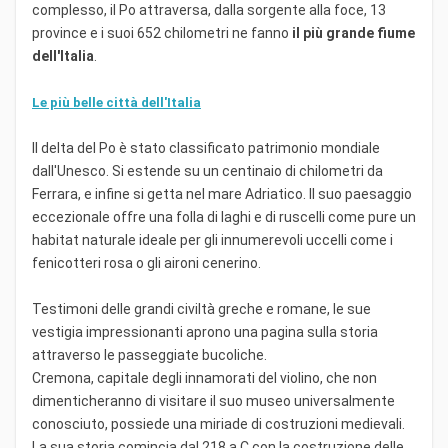
complesso, il Po attraversa, dalla sorgente alla foce, 13
province e i suoi 652 chilometri ne fanno
il più grande fiume
dell'Italia
.
Le più belle città dell'Italia
Il delta del Po è stato classificato patrimonio mondiale
dall'Unesco. Si estende su un centinaio di chilometri da
Ferrara, e infine si getta nel mare Adriatico. Il suo paesaggio
eccezionale offre una folla di laghi e di ruscelli come pure un
habitat naturale ideale per gli innumerevoli uccelli come i
fenicotteri rosa o gli aironi cenerino.
Testimoni delle grandi civiltà greche e romane, le sue
vestigia impressionanti aprono una pagina sulla storia
attraverso le passeggiate bucoliche.
Cremona, capitale degli innamorati del violino, che non
dimenticheranno di visitare il suo museo universalmente
conosciuto, possiede una miriade di costruzioni medievali.
La sua storia comincia dal 218 a.C con la costruzione delle