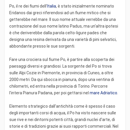
Po, il re dei fiumi dell'
Italia
, è stato inizialmente nominato
Eridanos dai greci riferendosi ad un fiume mitico che si
getterebbe nel mare. Il suo nome attuale verrebbe da una
contrazione del suo nome latino Padus, ma un'altra ipotesi
è che deriverebbe dalla parola celto-ligure pades che
designa una resina derivata da una varietà di pini selvatici,
abbondante presso le sue sorgenti.
Fare una crociera sul fiume Po, è partire alla scoperta dei
paesaggi diversi e grandiosi. La sorgente del Po si trova
sulle Alpi Cozie in Piemonte, in provincia di Cuneo, a oltre
2000 metri. Da qui sbocca in pianura, dopo una ventina di
chilometri, ed entra nella provincia di Torino. Percorre
l'intera Pianura Padana, per poi gettarsi nel
mare Adriatico
.
Elemento strategico dall'antichità come è spesso il caso
degli importanti corsi di acqua, il Po ha visto nascere sulle
sue rive e nei dintorni potenti città, grandi nuclei d'arte, di
storie e di tradizioni grazie ai suoi rapporti commerciali. Nel