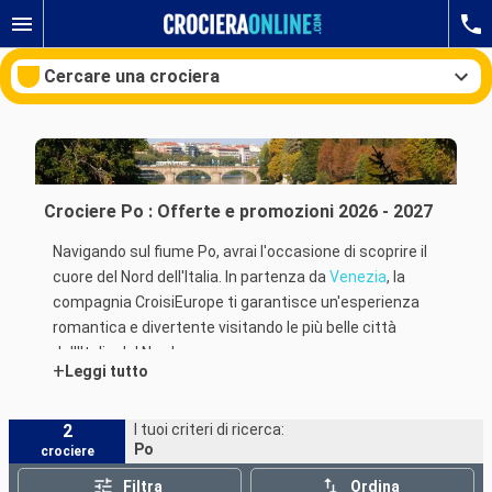
Cercare una crociera
Le nostre destinazioni
Crociere Po : Offerte e promozioni 2026 - 2027
Mesi di partenza
Navigando sul fiume Po, avrai l'occasione di scoprire il
cuore del Nord dell'Italia. In partenza da
Venezia
, la
Porti
Compagnie
compagnia CroisiEurope ti garantisce un'esperienza
romantica e divertente visitando le più belle città
Ricerca
dell'Italia del Nord.
+
Leggi tutto
Sia per visitare Venezia e la sua laguna, o per scoprire
a fondo la città dei doge,
le crociere sul Po
ti
2
I tuoi criteri di ricerca:
Po
crociere
stupiranno con affascinanti escursioni e paesaggi
mozzafiato. Inizia il tuo soggiorno visitando la
Filtra
Ordina