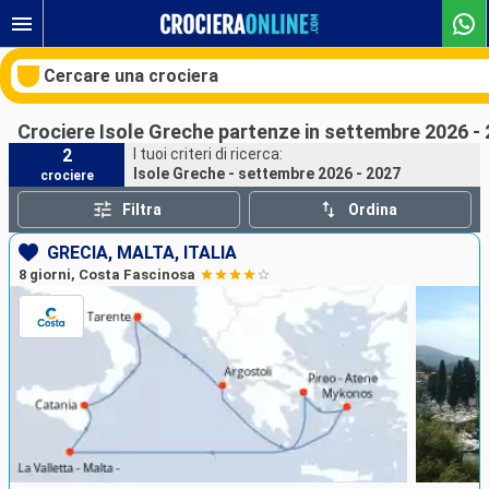
Cercare una crociera
Crociere Isole Greche partenze in settembre 2026 -
2
I tuoi criteri di ricerca:
Isole Greche - settembre 2026 - 2027
crociere
Le nostre destinazioni
Filtra
Ordina
Mesi di partenza
GRECIA, MALTA, ITALIA
8 giorni, Costa Fascinosa
Porti
Compagnie
Ricerca