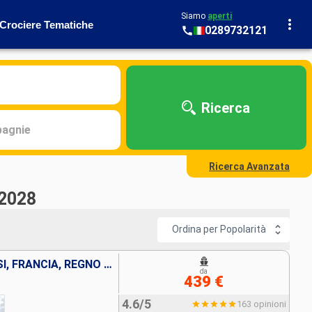
Siamo
aperti
Crociere Tematiche
0289732121
Ricerca
agnie
Ricerca Avanzata
 2028
Ordina per Popolarità
GERMANIA, BELGIO, PAESI BASSI, FRANCIA, REGNO UNITO
da
439 €
4.6/5
163 opinioni