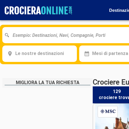
Destinazi
Le nostre destinazioni
Mesi di partenza
Crociere E
MIGLIORA LA TUA RICHIESTA
129
crociere
trov