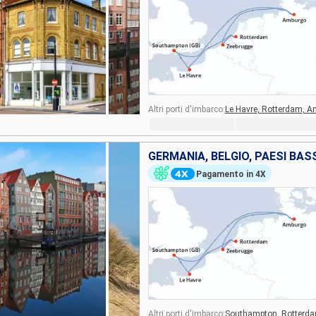
Altri porti d'imbarco:
Le Havre,
Rotterdam,
A
Pagamento in 4X
Altri porti d'imbarco:
Southampton,
Rotterd