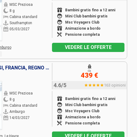
MSC Preziosa
Bambini gratis fino a 12 anni
8 g
Mini Club bambini gratis
Cabina standard
Msc Voyagers Club
Southampton
Animazione a bordo
05/03/2027
Pensione completa
VEDERE LE OFFERTE
mburgo
GERMANIA, BELGIO, PAESI BASSI, FRANCIA, REGNO UNITO
da
439 €
4.6/5
163 opinioni
MSC Preziosa
Bambini gratis fino a 12 anni
8 g
Mini Club bambini gratis
Cabina standard
Msc Voyagers Club
Amburgo
Animazione a bordo
14/03/2027
Pensione completa
VEDERE LE OFFERTE
am,
Le Havre