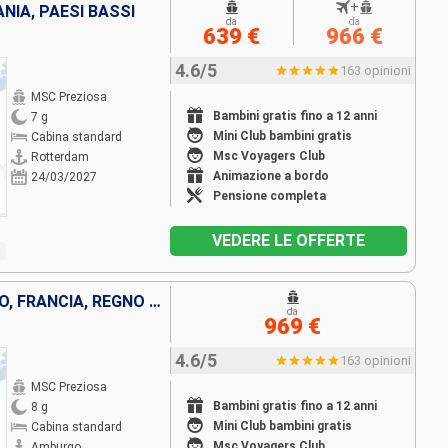
+
NIA, PAESI BASSI
da
da
639 €
966 €
4.6/5
163 opinioni
MSC Preziosa
Bambini gratis fino a 12 anni
7 g
Mini Club bambini gratis
Cabina standard
Msc Voyagers Club
Rotterdam
Animazione a bordo
24/03/2027
Pensione completa
VEDERE LE OFFERTE
GERMANIA, PAESI BASSI, BELGIO, FRANCIA, REGNO UNITO
da
969 €
4.6/5
163 opinioni
MSC Preziosa
Bambini gratis fino a 12 anni
8 g
Mini Club bambini gratis
Cabina standard
Msc Voyagers Club
Amburgo