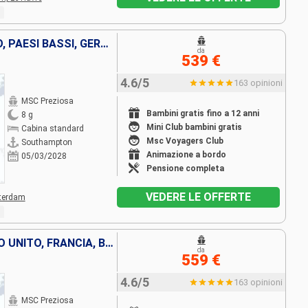
REGNO UNITO, FRANCIA, BELGIO, PAESI BASSI, GERMANIA
da
539 €
4.6/5
163 opinioni
MSC Preziosa
Bambini gratis fino a 12 anni
8 g
Mini Club bambini gratis
Cabina standard
Msc Voyagers Club
Southampton
Animazione a bordo
05/03/2028
Pensione completa
VEDERE LE OFFERTE
terdam
PAESI BASSI, GERMANIA, REGNO UNITO, FRANCIA, BELGIO
da
559 €
4.6/5
163 opinioni
MSC Preziosa