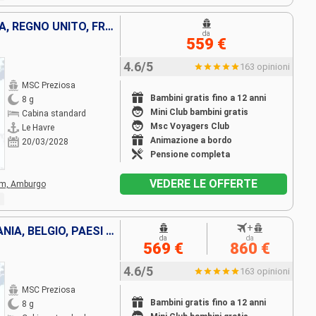
BELGIO, PAESI BASSI, GERMANIA, REGNO UNITO, FRANCIA
da
559 €
4.6/5
163 opinioni
MSC Preziosa
Bambini gratis fino a 12 anni
8 g
Mini Club bambini gratis
Cabina standard
Msc Voyagers Club
Le Havre
Animazione a bordo
20/03/2028
Pensione completa
VEDERE LE OFFERTE
am,
Amburgo
+
FRANCIA, REGNO UNITO, GERMANIA, BELGIO, PAESI BASSI
da
da
569 €
860 €
4.6/5
163 opinioni
MSC Preziosa
Bambini gratis fino a 12 anni
8 g