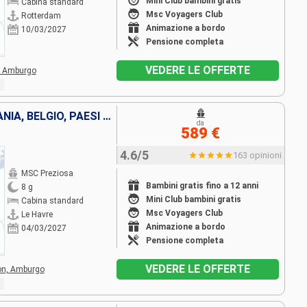
Mini Club bambini gratis
Cabina standard
Msc Voyagers Club
Rotterdam
Animazione a bordo
10/03/2027
Pensione completa
VEDERE LE OFFERTE
,
Amburgo
FRANCIA, REGNO UNITO, GERMANIA, BELGIO, PAESI BASSI
da
589 €
4.6/5
163 opinioni
MSC Preziosa
Bambini gratis fino a 12 anni
8 g
Mini Club bambini gratis
Cabina standard
Msc Voyagers Club
Le Havre
Animazione a bordo
04/03/2027
Pensione completa
VEDERE LE OFFERTE
on,
Amburgo