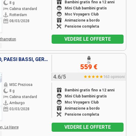
Bambini gratis fino a 12 anni
8 g
Mini Club bambini gratis
Cabina standard
Msc Voyagers Club
Rotterdam
Animazione a bordo
08/03/2028
Pensione completa
VEDERE LE OFFERTE
thampton
REGNO UNITO, FRANCIA, BELGIO, PAESI BASSI, GERMANIA
da
559 €
4.6/5
163 opinioni
MSC Preziosa
Bambini gratis fino a 12 anni
8 g
Mini Club bambini gratis
Cabina standard
Msc Voyagers Club
Amburgo
Animazione a bordo
03/03/2028
Pensione completa
VEDERE LE OFFERTE
on,
Le Havre