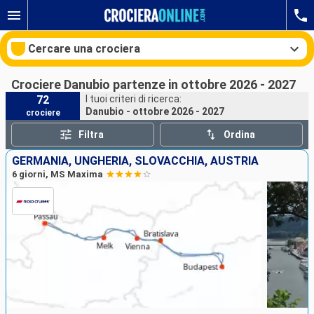
Cercare una crociera
Crociere Danubio partenze in ottobre 2026 - 2027
72
I tuoi criteri di ricerca:
Danubio - ottobre 2026 - 2027
crociere
Le nostre destinazioni
Filtra
Ordina
Mesi di partenza
GERMANIA, UNGHERIA, SLOVACCHIA, AUSTRIA
6 giorni, MS Maxima
Porti
Compagnie
Ricerca