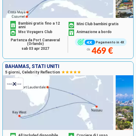
Bambini gratis fino a 12
Mini Club bambini gratis
anni
Msc Voyagers Club
Animazione a bordo
Partenza da Port Canaveral
Pagamento in 4X
(Orlando)
sab 03 apr 2027
469 €
da
BAHAMAS, STATI UNITI
5 giorni, Celebrity Reflection
All Included disponibile
Crociere di Lusso