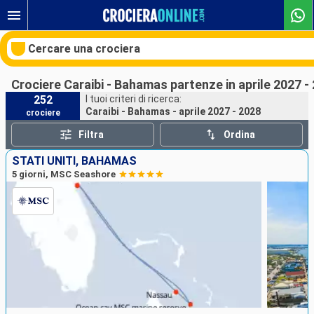
Cercare una crociera
Crociere Caraibi - Bahamas partenze in aprile 2027 -
252
I tuoi criteri di ricerca:
Caraibi - Bahamas - aprile 2027 - 2028
crociere
Le nostre destinazioni
Filtra
Ordina
Mesi di partenza
STATI UNITI, BAHAMAS
5 giorni, MSC Seashore
Porti
Compagnie
Ricerca