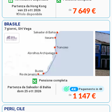
Partenza da Hong Kong
7 649 €
ven 23 ott 2026
da
Volo disponibile
BRASILE
7 giorni, SH Vega
Pensione completa
Partenza da Salvador di Bahia
Pagamento in 4X
dom 25 ott 2026
1 147 €
da
PERÙ, CILE