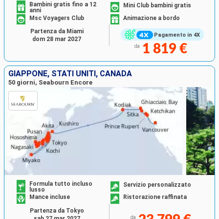
Bambini gratis fino a 12
Mini Club bambini gratis
anni
Msc Voyagers Club
Animazione a bordo
Partenza da Miami
Pagamento in 4X
dom 28 mar 2027
1 819 €
da
GIAPPONE, STATI UNITI, CANADA
50 giorni, Seabourn Encore
Formula tutto incluso
Servizio personalizzato
lusso
Mance incluse
Ristorazione raffinata
Partenza da Tokyo
da
sab 27 mar 2027