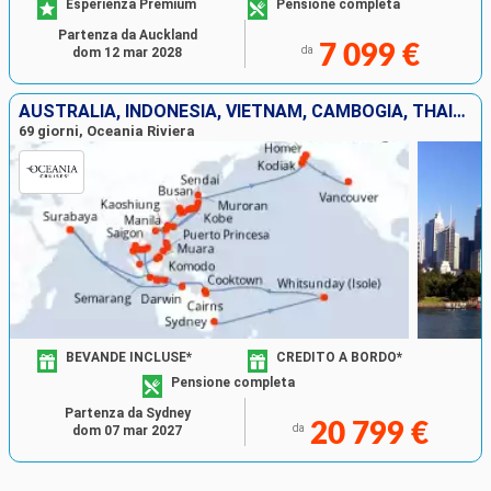
Esperienza Premium
Pensione completa
Partenza da Auckland
7 099 €
da
dom 12 mar 2028
AUSTRALIA, INDONESIA, VIETNAM, CAMBOGIA, THAILANDIA, SINGAPORE, BRUNEI, MALESIA, FILIPPINE, CINA, TAIWAN, COREA DEL SUD, GIAPPONE, STATI UNITI, CANADA
69 giorni, Oceania Riviera
BEVANDE INCLUSE*
CREDITO A BORDO*
Pensione completa
Partenza da Sydney
20 799 €
da
dom 07 mar 2027