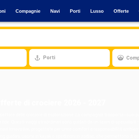
oni
Compagnie
Navi
Porti
Lusso
Offerte
Porti
Comp
fferte di crociere 2026 - 2027
ettore delle crociere di esplorazione. La compagnia trasporta i suoi pa
rtide. Questi viaggi straordinari sono guidati da un team di specialisti – 
 navi innovative, progettate per unire comfort e responsabilità ambient
g guidati, uscite in kayak o spedizioni in zodiac, che permettono di os