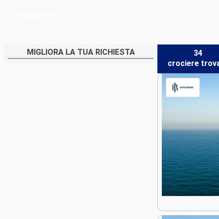
loro habitat naturale.
+
Leggi tutto
MIGLIORA LA TUA RICHIESTA
34
crociere
trov