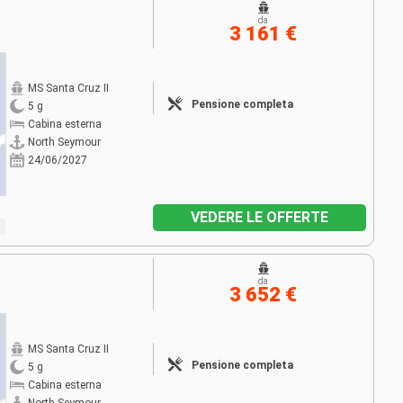
da
3 161 €
MS Santa Cruz II
Pensione completa
5 g
Cabina esterna
North Seymour
24/06/2027
VEDERE LE OFFERTE
da
3 652 €
MS Santa Cruz II
Pensione completa
5 g
Cabina esterna