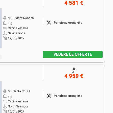
4 581 €
MS Fridtjof Nansen
Pensione completa
8 g
Cabina esterna
Navigazione
19/05/2027
VEDERE LE OFFERTE
da
4 959 €
MS Santa Cruz II
Pensione completa
7 g
Cabina esterna
North Seymour
15/01/2027