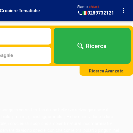
Siamo
chiusi
Crociere Tematiche
0289732121
Ricerca
agnie
Ricerca Avanzata
sseggeri verso territori di una bellezza selvaggia come il
biologi marini, glaciologi, ornitologi – che condividono la loro
ale, i crocieristi scoprono ambienti naturali incontaminati e
servare da vicino specie iconiche come orsi polari o pinguini nel