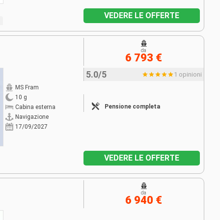
VEDERE LE OFFERTE
da
6 793 €
5.0/5
1 opinioni
MS Fram
10 g
Pensione completa
Cabina esterna
Navigazione
17/09/2027
VEDERE LE OFFERTE
da
6 940 €