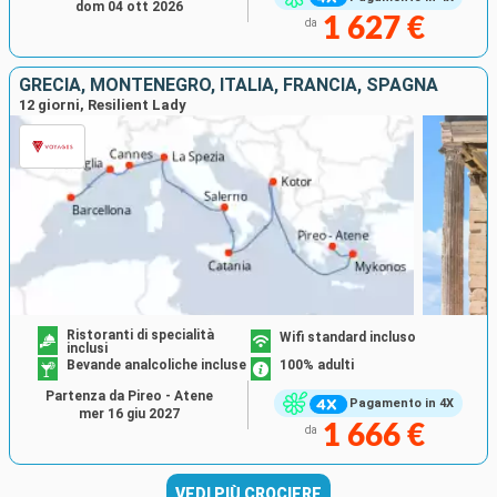
dom 04 ott 2026
1 627 €
da
GRECIA, MONTENEGRO, ITALIA, FRANCIA, SPAGNA
12 giorni, Resilient Lady
Ristoranti di specialità
Wifi standard incluso
inclusi
Bevande analcoliche incluse
100% adulti
Partenza da Pireo - Atene
Pagamento in 4X
mer 16 giu 2027
1 666 €
da
VEDI PIÙ CROCIERE