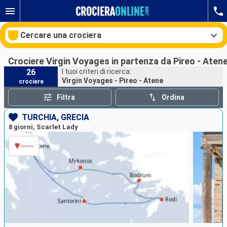
Cercare una crociera
Crociere Virgin Voyages in partenza da Pireo - Aten
26
I tuoi criteri di ricerca:
Virgin Voyages - Pireo - Atene
crociere
Le nostre destinazioni
Filtra
Ordina
Mesi di partenza
TURCHIA, GRECIA
8 giorni, Scarlet Lady
Porti
Compagnie
Ricerca