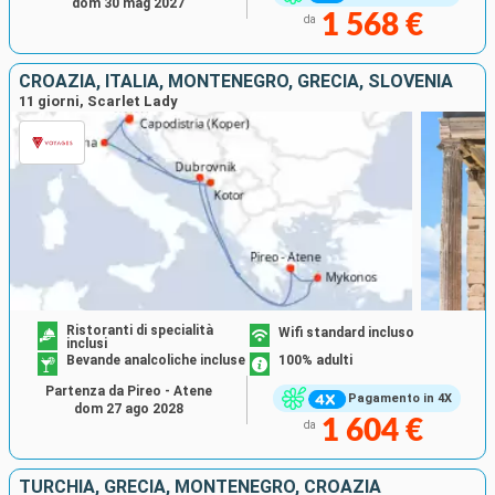
dom 30 mag 2027
1 568 €
da
CROAZIA, ITALIA, MONTENEGRO, GRECIA, SLOVENIA
11 giorni, Scarlet Lady
Ristoranti di specialità
Wifi standard incluso
inclusi
Bevande analcoliche incluse
100% adulti
Partenza da Pireo - Atene
Pagamento in 4X
dom 27 ago 2028
1 604 €
da
TURCHIA, GRECIA, MONTENEGRO, CROAZIA