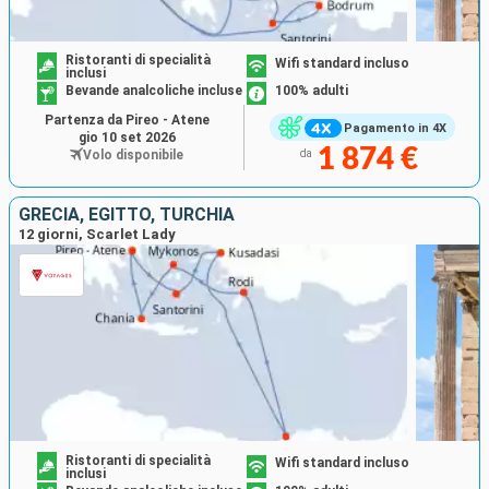
Ristoranti di specialità
Wifi standard incluso
inclusi
Bevande analcoliche incluse
100% adulti
Partenza da Pireo - Atene
Pagamento in 4X
gio 10 set 2026
1 874 €
Volo disponibile
da
GRECIA, EGITTO, TURCHIA
12 giorni, Scarlet Lady
Ristoranti di specialità
Wifi standard incluso
inclusi