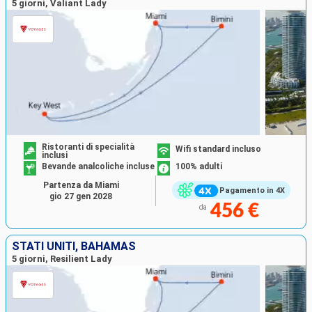
5 giorni, Valiant Lady
Ristoranti di specialità
Wifi standard incluso
inclusi
Bevande analcoliche incluse
100% adulti
Partenza da Miami
Pagamento in 4X
gio 27 gen 2028
456 €
da
STATI UNITI, BAHAMAS
5 giorni, Resilient Lady