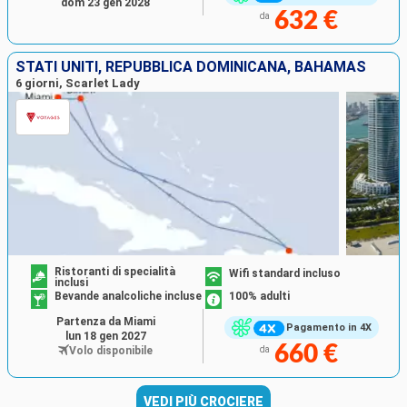
dom 23 gen 2028
632 €
da
STATI UNITI, REPUBBLICA DOMINICANA, BAHAMAS
6 giorni, Scarlet Lady
Ristoranti di specialità
Wifi standard incluso
inclusi
Bevande analcoliche incluse
100% adulti
Partenza da Miami
Pagamento in 4X
lun 18 gen 2027
660 €
Volo disponibile
da
VEDI PIÙ CROCIERE