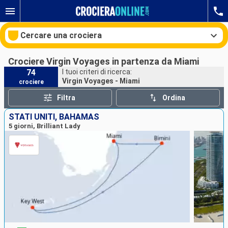
Cercare una crociera
Crociere Virgin Voyages in partenza da Miami
74
I tuoi criteri di ricerca:
Virgin Voyages - Miami
crociere
Le nostre destinazioni
Filtra
Ordina
Mesi di partenza
STATI UNITI, BAHAMAS
5 giorni, Brilliant Lady
Porti
Compagnie
Ricerca