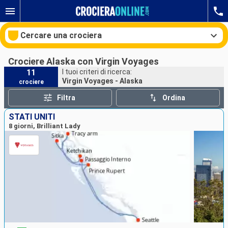
Cercare una crociera
Crociere Alaska con Virgin Voyages
11
I tuoi criteri di ricerca:
Virgin Voyages - Alaska
crociere
Le nostre destinazioni
Filtra
Ordina
Mesi di partenza
STATI UNITI
8 giorni, Brilliant Lady
Porti
Compagnie
Ricerca