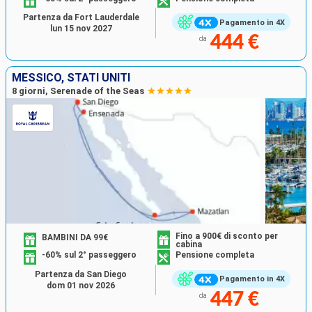
Partenza da Fort Lauderdale
Pagamento in 4X
lun 15 nov 2027
444 €
da
MESSICO, STATI UNITI
8 giorni, Serenade of the Seas
Fino a 900€ di sconto per
BAMBINI DA 99€
cabina
-60% sul 2° passeggero
Pensione completa
Partenza da San Diego
Pagamento in 4X
dom 01 nov 2026
447 €
da