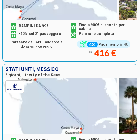
Fino a 900€ di sconto per
BAMBINI DA 99€
cabina
-60% sul 2° passeggero
Pensione completa
Partenza da Fort Lauderdale
Pagamento in 4X
dom 15 nov 2026
416 €
da
STATI UNITI, MESSICO
6 giorni, Liberty of the Seas
Fino a 900€ di sconto per