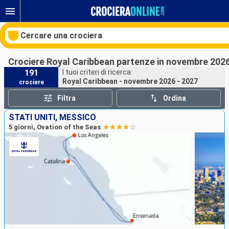
Cercare una crociera
Crociere Royal Caribbean partenze in novembre 2026
191
I tuoi criteri di ricerca:
Royal Caribbean - novembre 2026 - 2027
crociere
Le nostre destinazioni
Filtra
Ordina
Mesi di partenza
STATI UNITI, MESSICO
5 giorni, Ovation of the Seas
Porti
Compagnie
Ricerca