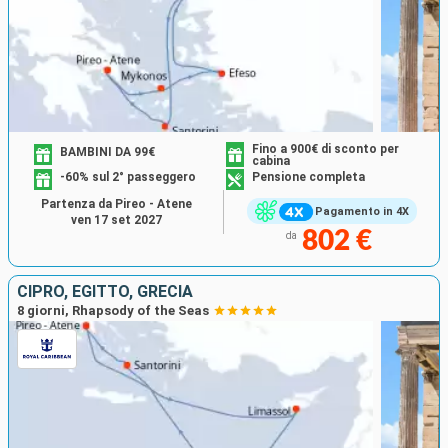
Fino a 900€ di sconto per
BAMBINI DA 99€
cabina
-60% sul 2° passeggero
Pensione completa
Partenza da Pireo - Atene
Pagamento in 4X
ven 17 set 2027
802 €
da
CIPRO, EGITTO, GRECIA
8 giorni, Rhapsody of the Seas