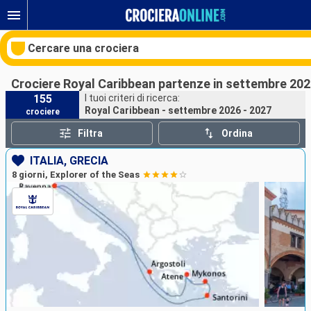
Cercare una crociera
Crociere Royal Caribbean partenze in settembre 202
155
I tuoi criteri di ricerca:
Royal Caribbean - settembre 2026 - 2027
crociere
Le nostre destinazioni
Filtra
Ordina
Mesi di partenza
ITALIA, GRECIA
8 giorni, Explorer of the Seas
Porti
Compagnie
Ricerca