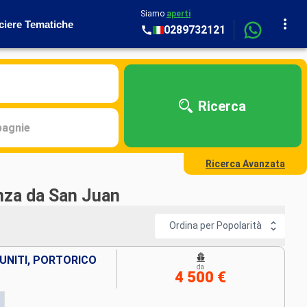
Siamo
aperti
ciere Tematiche
0289732121
Ricerca
agnie
Ricerca Avanzata
enza da San Juan
Ordina per Popolarità
 UNITI, PORTORICO
da
4 500 €