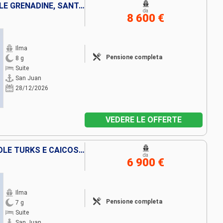
PORTORICO, SAINT-VINCENT E LE GRENADINE, SANTA LUCIA, ANTIGUA E BARBUDA, VIRGIN GORDA
da
8 600 €
Ilma
Pensione completa
8 g
Suite
San Juan
28/12/2026
VEDERE LE OFFERTE
PORTORICO, VIRGIN GORDA, ISOLE TURKS E CAICOS, STATI UNITI
da
6 900 €
Ilma
Pensione completa
7 g
Suite
San Juan