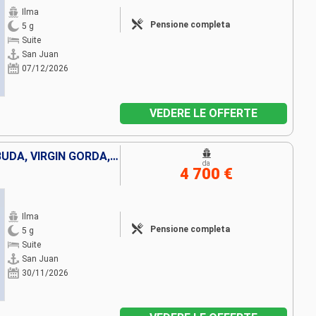
Ilma
Pensione completa
5 g
Suite
San Juan
07/12/2026
VEDERE LE OFFERTE
SANTA LUCIA, ANTIGUA E BARBUDA, VIRGIN GORDA, PORTORICO
da
4 700 €
Ilma
Pensione completa
5 g
Suite
San Juan
30/11/2026