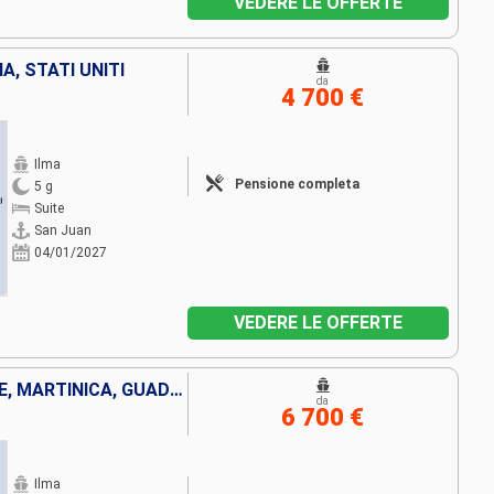
VEDERE LE OFFERTE
A, STATI UNITI
da
4 700 €
Ilma
Pensione completa
5 g
Suite
San Juan
04/01/2027
VEDERE LE OFFERTE
SAINT-VINCENT E LE GRENADINE, MARTINICA, GUADALUPA, FRANCIA, PORTORICO
da
6 700 €
Ilma