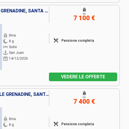
GRENADA, SAINT-VINCENT E LE GRENADINE, SANTA LUCIA, FRANCIA, STATI UNITI, PORTORICO
da
7 100 €
Ilma
Pensione completa
8 g
Suite
San Juan
14/12/2026
VEDERE LE OFFERTE
PORTORICO, SAINT-VINCENT E LE GRENADINE, SANTA LUCIA, ANTIGUA E BARBUDA, FRANCIA, VIRGIN GORDA
da
7 400 €
Ilma
Pensione completa
8 g