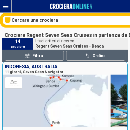
Cercare una crociera
Crociere Regent Seven Seas Cruises in partenza da
14
I tuoi criteri di ricerca:
Regent Seven Seas Cruises - Benoa
crociere
Le nostre destinazioni
Filtra
Ordina
Mesi di partenza
INDONESIA, AUSTRALIA
11 giorni, Seven Seas Navigator
Porti
Compagnie
Ricerca