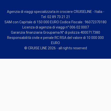
Agenzia di viaggi specializzata in crociere CRUISELINE - Italia -
Tel: 02 89 73 21 21
SAM con Capitale di 150 000 EURO Codice Fiscale : 96072370180
Licenza di agenzia di viaggi n° 006 02 0007
Garanzia finanziaria Groupama N° di polizza 4000717380
Responsabilità civile e penale RC RSA del valore di 10 000 000
EURO
© CRUISE LINE 2026 - all rights reserved