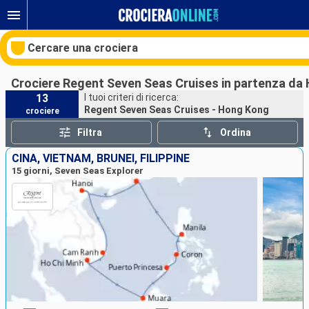
Cercare una crociera
Crociere Regent Seven Seas Cruises in partenza da
13
I tuoi criteri di ricerca:
Regent Seven Seas Cruises - Hong Kong
crociere
Le nostre destinazioni
Filtra
Ordina
Mesi di partenza
CINA, VIETNAM, BRUNEI, FILIPPINE
15 giorni, Seven Seas Explorer
Porti
Compagnie
Ricerca