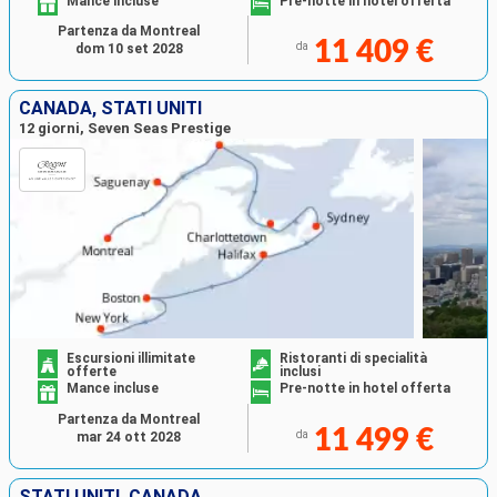
Mance incluse
Pre-notte in hotel offerta
Partenza da Montreal
11 409 €
da
dom 10 set 2028
CANADA, STATI UNITI
12 giorni, Seven Seas Prestige
Escursioni illimitate
Ristoranti di specialità
offerte
inclusi
Mance incluse
Pre-notte in hotel offerta
Partenza da Montreal
11 499 €
da
mar 24 ott 2028
STATI UNITI, CANADA