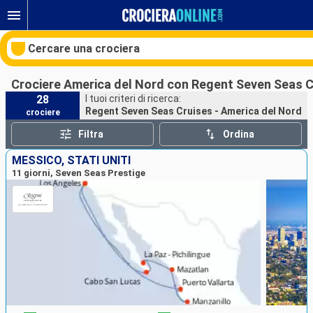
Cercare una crociera
Crociere America del Nord con Regent Seven Seas C
28
I tuoi criteri di ricerca:
Regent Seven Seas Cruises - America del Nord
crociere
Le nostre destinazioni
Filtra
Ordina
Mesi di partenza
MESSICO, STATI UNITI
11 giorni, Seven Seas Prestige
Porti
Compagnie
Ricerca