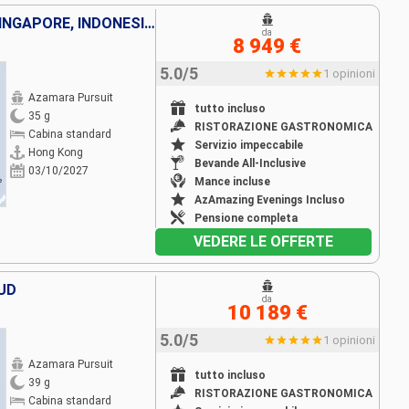
CINA, VIETNAM, THAILANDIA, SINGAPORE, INDONESIA, AUSTRALIA
da
8 949 €
5.0/5
1 opinioni
Azamara Pursuit
tutto incluso
35 g
RISTORAZIONE GASTRONOMICA
Cabina standard
Servizio impeccabile
Hong Kong
Bevande All-Inclusive
03/10/2027
Mance incluse
AzAmazing Evenings Incluso
Pensione completa
VEDERE LE OFFERTE
UD
da
10 189 €
5.0/5
1 opinioni
Azamara Pursuit
tutto incluso
39 g
RISTORAZIONE GASTRONOMICA
Cabina standard