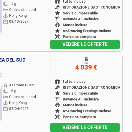
tutto incluso
14 g
RISTORAZIONE GASTRONOMICA
Cabina standard
Servizio impeccabile
Hong Kong
Bevande All-Inclusive
03/10/2027
Mance incluse
AzAmazing Evenings Incluso
Pensione completa
VEDERE LE OFFERTE
EA DEL SUD
da
4 039 €
tutto incluso
Azamara Quest
RISTORAZIONE GASTRONOMICA
15 g
Servizio impeccabile
Cabina standard
Bevande All-Inclusive
Hong Kong
Mance incluse
02/04/2027
AzAmazing Evenings Incluso
Pensione completa
VEDERE LE OFFERTE