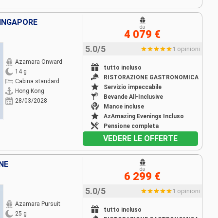
SINGAPORE
da
4 079 €
5.0/5
1 opinioni
Azamara Onward
tutto incluso
14 g
RISTORAZIONE GASTRONOMICA
Cabina standard
Servizio impeccabile
Hong Kong
Bevande All-Inclusive
28/03/2028
Mance incluse
AzAmazing Evenings Incluso
Pensione completa
VEDERE LE OFFERTE
NE
da
6 299 €
5.0/5
1 opinioni
Azamara Pursuit
tutto incluso
25 g