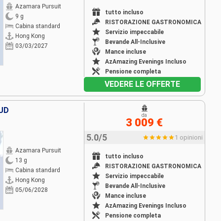
Azamara Pursuit
tutto incluso
9 g
RISTORAZIONE GASTRONOMICA
Cabina standard
Servizio impeccabile
Hong Kong
Bevande All-Inclusive
03/03/2027
Mance incluse
AzAmazing Evenings Incluso
Pensione completa
VEDERE LE OFFERTE
UD
da
3 009 €
5.0/5
1 opinioni
Azamara Pursuit
tutto incluso
13 g
RISTORAZIONE GASTRONOMICA
Cabina standard
Servizio impeccabile
Hong Kong
Bevande All-Inclusive
05/06/2028
Mance incluse
AzAmazing Evenings Incluso
Pensione completa