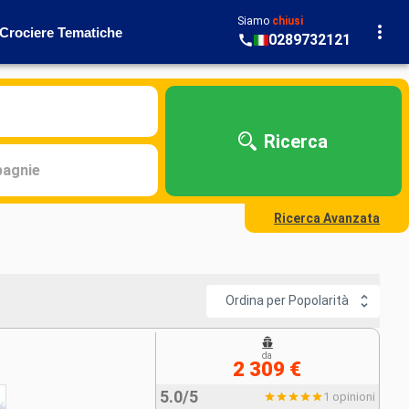
Siamo
chiusi
Crociere Tematiche
0289732121
Ricerca
agnie
Ricerca Avanzata
Ordina per Popolarità
da
2 309 €
5.0/5
1 opinioni