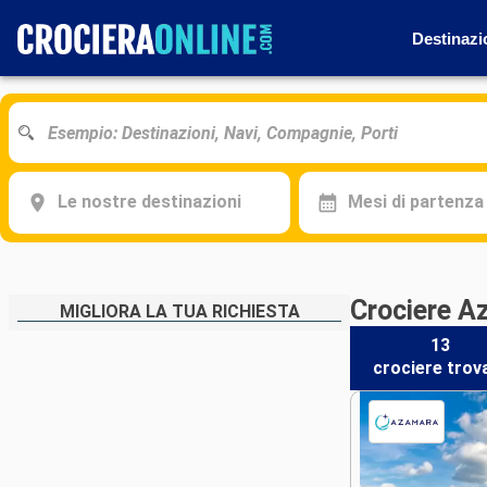
Destinazi
Le nostre destinazioni
Mesi di partenza
Crociere A
MIGLIORA LA TUA RICHIESTA
13
crociere
trov