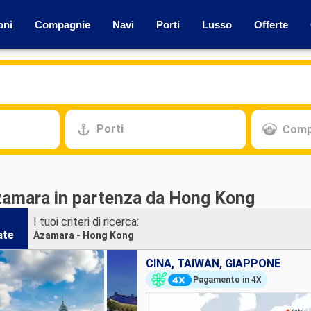
oni
Compagnie
Navi
Porti
Lusso
Offerte
Porti
Comp
zamara in partenza da Hong Kong
I tuoi criteri di ricerca:
ate
Azamara - Hong Kong
CINA, TAIWAN, GIAPPONE
Pagamento in 4X