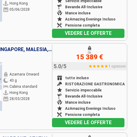
Servizio impeccabile
Hong Kong
Bevande All-Inclusive
05/06/2028
Mance incluse
AzAmazing Evenings Incluso
Pensione completa
VEDERE LE OFFERTE
CINA, VIETNAM, THAILANDIA, SINGAPORE, MALESIA, INDONESIA, SRI LANKA, INDIA, MALDIVE, MAURITIUS, FRANCIA, MADAGASCAR, AFRICA DEL SUD
da
15 389 €
5.0/5
1 opinioni
Azamara Onward
tutto incluso
43 g
RISTORAZIONE GASTRONOMICA
Cabina standard
Servizio impeccabile
Hong Kong
Bevande All-Inclusive
28/03/2028
Mance incluse
AzAmazing Evenings Incluso
Pensione completa
VEDERE LE OFFERTE