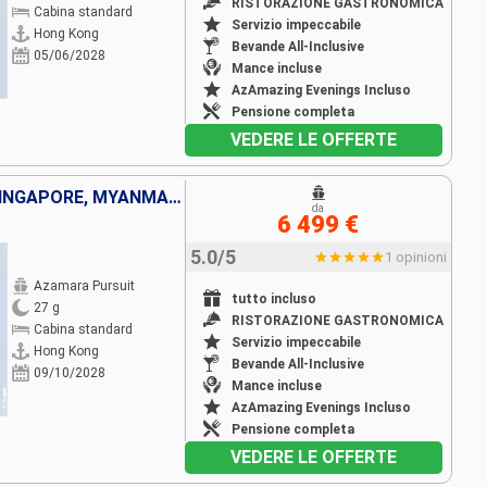
RISTORAZIONE GASTRONOMICA
Cabina standard
Servizio impeccabile
Hong Kong
Bevande All-Inclusive
05/06/2028
Mance incluse
AzAmazing Evenings Incluso
Pensione completa
VEDERE LE OFFERTE
CINA, VIETNAM, THAILANDIA, SINGAPORE, MYANMAR, MALESIA
da
6 499 €
5.0/5
1 opinioni
Azamara Pursuit
tutto incluso
27 g
RISTORAZIONE GASTRONOMICA
Cabina standard
Servizio impeccabile
Hong Kong
Bevande All-Inclusive
09/10/2028
Mance incluse
AzAmazing Evenings Incluso
Pensione completa
VEDERE LE OFFERTE