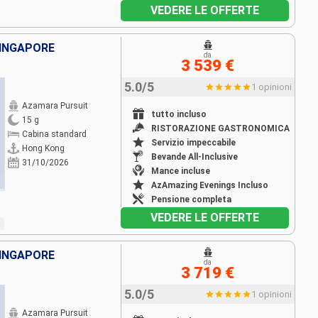
VEDERE LE OFFERTE
SINGAPORE
da
3 539 €
5.0/5
1 opinioni
Azamara Pursuit
tutto incluso
15 g
RISTORAZIONE GASTRONOMICA
Cabina standard
Servizio impeccabile
Hong Kong
Bevande All-Inclusive
31/10/2026
Mance incluse
AzAmazing Evenings Incluso
Pensione completa
VEDERE LE OFFERTE
SINGAPORE
da
3 719 €
5.0/5
1 opinioni
Azamara Pursuit