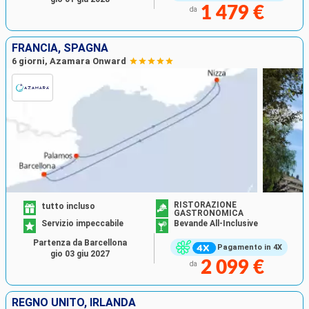
1 479 €
da
FRANCIA, SPAGNA
6 giorni, Azamara Onward
RISTORAZIONE
tutto incluso
GASTRONOMICA
Servizio impeccabile
Bevande All-Inclusive
Partenza da Barcellona
Pagamento in 4X
gio 03 giu 2027
2 099 €
da
REGNO UNITO, IRLANDA