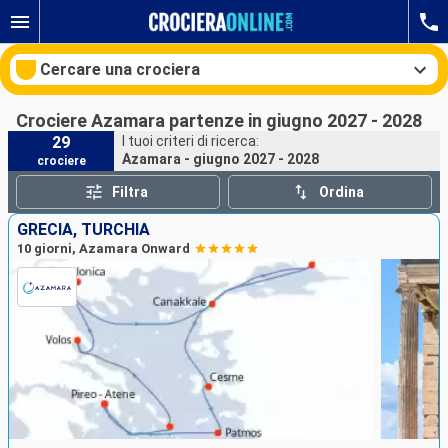
Cercare una crociera
Crociere Azamara partenze in giugno 2027 - 2028
29
I tuoi criteri di ricerca:
Azamara - giugno 2027 - 2028
crociere
Le nostre destinazioni
Filtra
Ordina
Mesi di partenza
GRECIA, TURCHIA
10 giorni, Azamara Onward
Porti
Compagnie
Ricerca