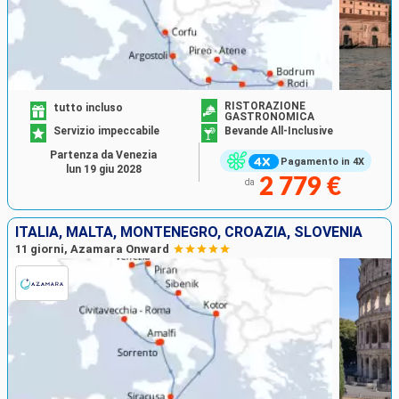
RISTORAZIONE
tutto incluso
GASTRONOMICA
Servizio impeccabile
Bevande All-Inclusive
Partenza da Venezia
Pagamento in 4X
lun 19 giu 2028
2 779 €
da
ITALIA, MALTA, MONTENEGRO, CROAZIA, SLOVENIA
11 giorni, Azamara Onward