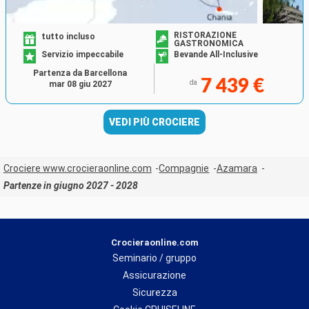
RISTORAZIONE
tutto incluso
GASTRONOMICA
Servizio impeccabile
Bevande All-Inclusive
Partenza da Barcellona
7 439 €
da
mar 08 giu 2027
VEDI PIÙ CROCIERE
Crociere www.crocieraonline.com
Compagnie
Azamara
Partenze in giugno 2027 - 2028
Crocieraonline.com
Seminario / gruppo
Assicurazione
Sicurezza