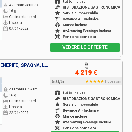
tutto incluso
Azamara Journey
RISTORAZIONE GASTRONOMICA
16 g
Servizio impeccabile
Cabina standard
Bevande All-Inclusive
Lisbona
Mance incluse
07/01/2028
AzAmazing Evenings Incluso
Pensione completa
VEDERE LE OFFERTE
MAROCCO, FUERTEVENTURA, TENERIFE, SPAGNA, LANZAROTE, PORTOGALLO
da
4 219 €
5.0/5
1 opinioni
Azamara Onward
tutto incluso
16 g
RISTORAZIONE GASTRONOMICA
Cabina standard
Servizio impeccabile
Lisbona
Bevande All-Inclusive
22/01/2027
Mance incluse
AzAmazing Evenings Incluso
Pensione completa