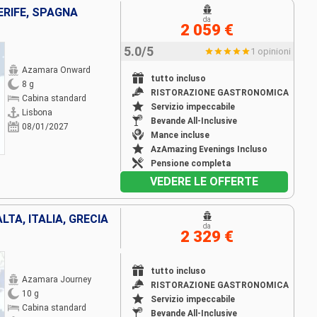
RIFE, SPAGNA
da
2 059 €
5.0/5
1 opinioni
Azamara Onward
tutto incluso
8 g
RISTORAZIONE GASTRONOMICA
Cabina standard
Servizio impeccabile
Lisbona
Bevande All-Inclusive
08/01/2027
Mance incluse
AzAmazing Evenings Incluso
Pensione completa
VEDERE LE OFFERTE
LTA, ITALIA, GRECIA
da
2 329 €
tutto incluso
Azamara Journey
RISTORAZIONE GASTRONOMICA
10 g
Servizio impeccabile
Cabina standard
Bevande All-Inclusive