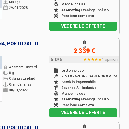
Malaga
Mance incluse
29/01/2028
AzAmazing Evenings Incluso
Pensione completa
VEDERE LE OFFERTE
NA, PORTOGALLO
da
2 339 €
5.0/5
1 opinioni
Azamara Onward
tutto incluso
8 g
RISTORAZIONE GASTRONOMICA
Cabina standard
Servizio impeccabile
Gran Canarias
Bevande All-Inclusive
30/01/2027
Mance incluse
AzAmazing Evenings Incluso
Pensione completa
VEDERE LE OFFERTE
CO, PORTOGALLO