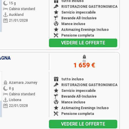
tutto incluso
15 g
RISTORAZIONE GASTRONOMICA
Cabina standard
Servizio impeccabile
Auckland
Bevande All-Inclusive
21/01/2028
Mance incluse
AzAmazing Evenings Incluso
Pensione completa
VEDERE LE OFFERTE
AGNA
da
1 659 €
tutto incluso
Azamara Journey
RISTORAZIONE GASTRONOMICA
8 g
Servizio impeccabile
Cabina standard
Bevande All-Inclusive
Lisbona
Mance incluse
22/01/2028
AzAmazing Evenings Incluso
Pensione completa
VEDERE LE OFFERTE