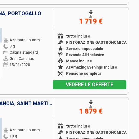
NA, PORTOGALLO
da
1 719 €
tutto incluso
Azamara Journey
RISTORAZIONE GASTRONOMICA
8 g
Servizio impeccabile
Cabina standard
Bevande All-Inclusive
Gran Canarias
Mance incluse
15/01/2028
AzAmazing Evenings Incluso
Pensione completa
VEDERE LE OFFERTE
PORTORICO, VIRGIN GORDA, FRANCIA, SAINT MARTIN, ANTIGUA E BARBUDA, TORTOLA, STATI UNITI
da
1 879 €
tutto incluso
Azamara Journey
RISTORAZIONE GASTRONOMICA
10 g
Servizio impeccabile