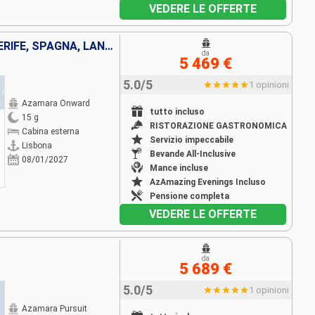
VEDERE LE OFFERTE
PORTOGALLO, MAROCCO, TENERIFE, SPAGNA, LANZAROTE
da
5 469 €
5.0/5
1 opinioni
Azamara Onward
tutto incluso
15 g
RISTORAZIONE GASTRONOMICA
Cabina esterna
Servizio impeccabile
Lisbona
Bevande All-Inclusive
08/01/2027
Mance incluse
AzAmazing Evenings Incluso
Pensione completa
VEDERE LE OFFERTE
da
5 689 €
5.0/5
1 opinioni
Azamara Pursuit