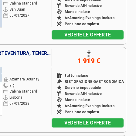
Cabina standard
Bevande All-Inclusive
San Juan
Mance incluse
05/01/2027
AzAmazing Evenings Incluso
Pensione completa
VEDERE LE OFFERTE
PORTOGALLO, MAROCCO, FUERTEVENTURA, TENERIFE, SPAGNA
da
1 919 €
tutto incluso
Azamara Journey
RISTORAZIONE GASTRONOMICA
9 g
Servizio impeccabile
Cabina standard
Bevande All-Inclusive
Lisbona
Mance incluse
07/01/2028
AzAmazing Evenings Incluso
Pensione completa
VEDERE LE OFFERTE