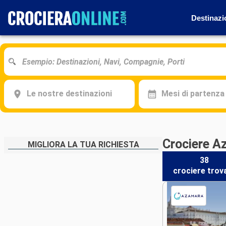
Destinazi
Le nostre destinazioni
Mesi di partenza
Crociere A
MIGLIORA LA TUA RICHIESTA
38
crociere
trov