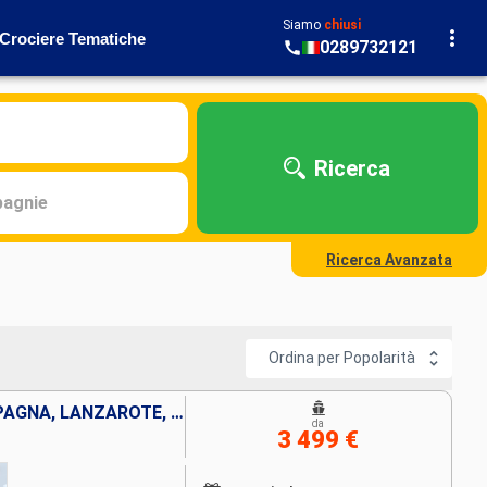
Siamo
chiusi
Crociere Tematiche
0289732121
Ricerca
agnie
Ricerca Avanzata
Ordina per Popolarità
FUERTEVENTURA, TENERIFE, SPAGNA, LANZAROTE, MAROCCO, PORTOGALLO
da
3 499 €