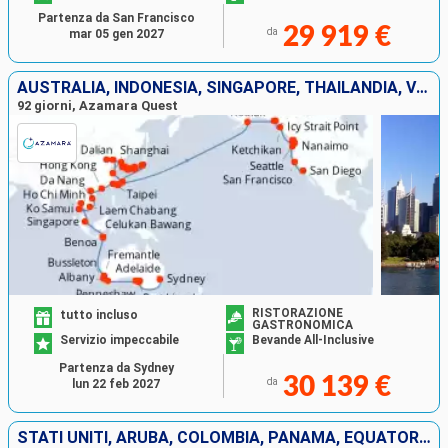
Partenza da San Francisco
29 919 €
da
mar 05 gen 2027
AUSTRALIA, INDONESIA, SINGAPORE, THAILANDIA, VIETNAM, TAIWAN, CINA, COREA DEL SUD, GIAPPONE, CANADA, STATI UNITI
92 giorni, Azamara Quest
RISTORAZIONE
tutto incluso
GASTRONOMICA
Servizio impeccabile
Bevande All-Inclusive
Partenza da Sydney
30 139 €
da
lun 22 feb 2027
STATI UNITI, ARUBA, COLOMBIA, PANAMA, EQUATORE, PERÙ, CILE, REGNO UNITO, FRANCIA, NUOVA ZELANDA, AUSTRALIA, INDONESIA, MALESIA, FILIPPINE, CINA