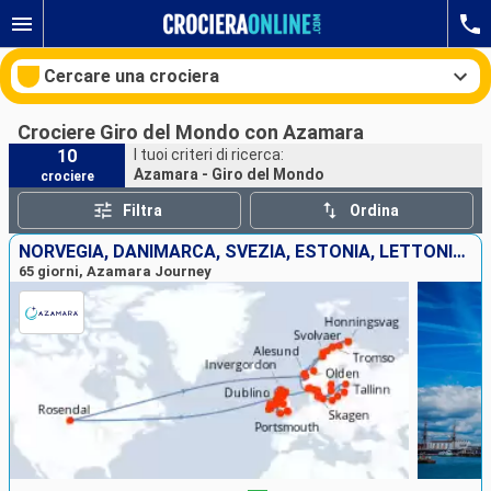
Cercare una crociera
Crociere Giro del Mondo con Azamara
10
I tuoi criteri di ricerca:
Azamara - Giro del Mondo
crociere
Le nostre destinazioni
Filtra
Ordina
Mesi di partenza
NORVEGIA, DANIMARCA, SVEZIA, ESTONIA, LETTONIA, LITUANIA, POLONIA, REGNO UNITO, IRLANDA
65 giorni, Azamara Journey
Porti
Compagnie
Ricerca