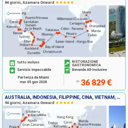
84 giorni, Azamara Onward
RISTORAZIONE
tutto incluso
GASTRONOMICA
Servizio impeccabile
Bevande All-Inclusive
Partenza da Miami
36 829 €
da
mer 05 gen 2028
AUSTRALIA, INDONESIA, FILIPPINE, CINA, VIETNAM, THAILANDIA, SINGAPORE, MALESIA, SRI LANKA, INDIA, MALDIVE, MAURITIUS, FRANCIA, MADAGASCAR, AFRICA DEL SUD, NAMIBIA, REGNO UNITO, CAPO VERDE, LANZAROTE,
94 giorni, Azamara Onward