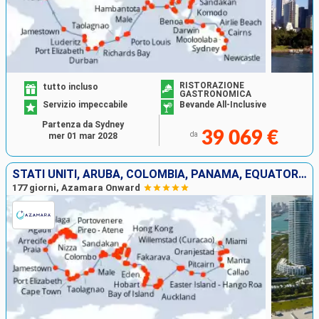
RISTORAZIONE
tutto incluso
GASTRONOMICA
Servizio impeccabile
Bevande All-Inclusive
Partenza da Sydney
39 069 €
da
mer 01 mar 2028
STATI UNITI, ARUBA, COLOMBIA, PANAMA, EQUATORE, PERÙ, CILE, REGNO UNITO, FRANCIA, NUOVA ZELANDA, AUSTRALIA, INDONESIA, FILIPPINE, CINA, VIETNAM, THAILANDIA, SINGAPORE, MALESIA, SRI LANKA, INDIA, MALDI
177 giorni, Azamara Onward