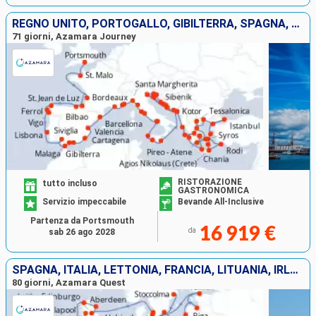
REGNO UNITO, PORTOGALLO, GIBILTERRA, SPAGNA, FRANCIA, MONACO MONTE CARLO, ITALIA, CROAZIA, MONTENEGRO, SLOVENIA, GRECIA, TURCHIA
71 giorni, Azamara Journey
RISTORAZIONE
tutto incluso
GASTRONOMICA
Servizio impeccabile
Bevande All-Inclusive
Partenza da Portsmouth
16 919 €
da
sab 26 ago 2028
SPAGNA, ITALIA, LETTONIA, FRANCIA, LITUANIA, IRLANDA, MONTENEGRO, DANIMARCA, GRECIA, SVEZIA, GIBILTERRA, ESTONIA, POLONIA, PORTOGALLO, CROAZIA, SLOVENIA, REGNO UNITO
80 giorni, Azamara Quest