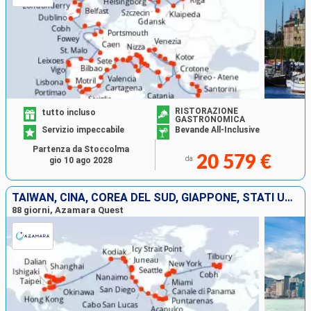
RISTORAZIONE
tutto incluso
GASTRONOMICA
Servizio impeccabile
Bevande All-Inclusive
Partenza da Stoccolma
20 579 €
da
gio 10 ago 2028
TAIWAN, CINA, COREA DEL SUD, GIAPPONE, STATI UNITI, MESSICO, GUATEMALA, SALVADOR, COSTA RICA, PANAMA, COLOMBIA, CANADA, IRLANDA, FRANCIA, REGNO UNITO
88 giorni, Azamara Quest