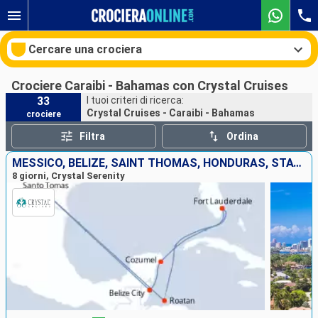
Cercare una crociera
Crociere Caraibi - Bahamas con Crystal Cruises
33
I tuoi criteri di ricerca:
Crystal Cruises - Caraibi - Bahamas
crociere
Le nostre destinazioni
Filtra
Ordina
Mesi di partenza
MESSICO, BELIZE, SAINT THOMAS, HONDURAS, STATI UNITI
8 giorni, Crystal Serenity
Porti
Compagnie
Ricerca