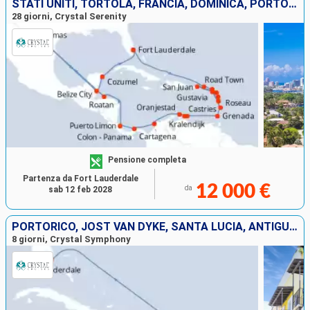
STATI UNITI, TORTOLA, FRANCIA, DOMINICA, PORTORICO, ANTIGUA E BARBUDA, GUADALUPA, SANTA LUCIA, GRENADA, BONAIRE, ARUBA, COLOMBIA, PANAMA, COSTA RICA, HONDURAS, SAINT THOMAS, BELIZE, MESSICO
28 giorni, Crystal Serenity
Pensione completa
Partenza da Fort Lauderdale
12 000 €
da
sab 12 feb 2028
PORTORICO, JOST VAN DYKE, SANTA LUCIA, ANTIGUA E BARBUDA, SAINT THOMAS, STATI UNITI
8 giorni, Crystal Symphony