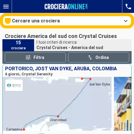
Cercare una crociera
Crociere America del sud con Crystal Cruises
15
I tuoi criteri di ricerca:
Crystal Cruises - America del sud
crociere
Le nostre destinazioni
Filtra
Ordina
Mesi di partenza
PORTORICO, JOST VAN DYKE, ARUBA, COLOMBIA
6 giorni, Crystal Serenity
Porti
Compagnie
Ricerca