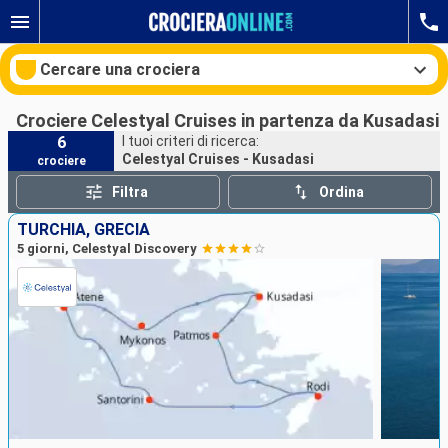
Cercare una crociera
Crociere Celestyal Cruises in partenza da Kusadasi
6
I tuoi criteri di ricerca:
Celestyal Cruises - Kusadasi
crociere
Le nostre destinazioni
Filtra
Ordina
Mesi di partenza
TURCHIA, GRECIA
5 giorni, Celestyal Discovery
Porti
Compagnie
Ricerca