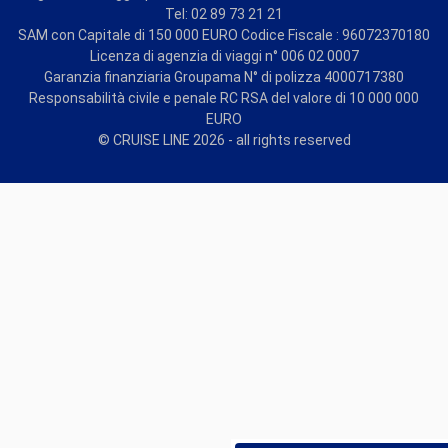
Tel: 02 89 73 21 21
SAM con Capitale di 150 000 EURO Codice Fiscale : 96072370180
Licenza di agenzia di viaggi n° 006 02 0007
Garanzia finanziaria Groupama N° di polizza 4000717380
Responsabilità civile e penale RC RSA del valore di 10 000 000
EURO
© CRUISE LINE 2026 - all rights reserved