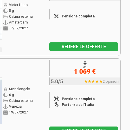
Victor Hugo
5 g
Pensione completa
Cabina esterna
Amsterdam
17/07/2027
VEDERE LE OFFERTE
da
1 069 €
5.0/5
2 opinioni
Michelangelo
6 g
Pensione completa
Cabina esterna
Partenza dall'Italia
Venezia
19/07/2027