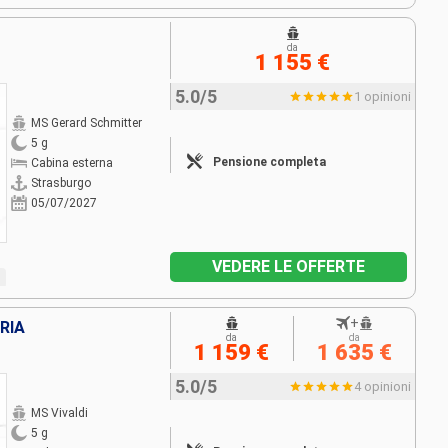
da
1 155 €
5.0/5
1 opinioni
MS Gerard Schmitter
5 g
Pensione completa
Cabina esterna
Strasburgo
05/07/2027
VEDERE LE OFFERTE
+
RIA
da
da
1 159 €
1 635 €
5.0/5
4 opinioni
MS Vivaldi
5 g