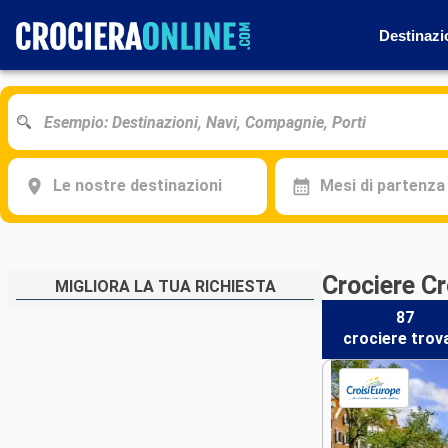
Destinazi
Le nostre destinazioni
Mesi di partenza
Crociere Cr
MIGLIORA LA TUA RICHIESTA
87
crociere
trov