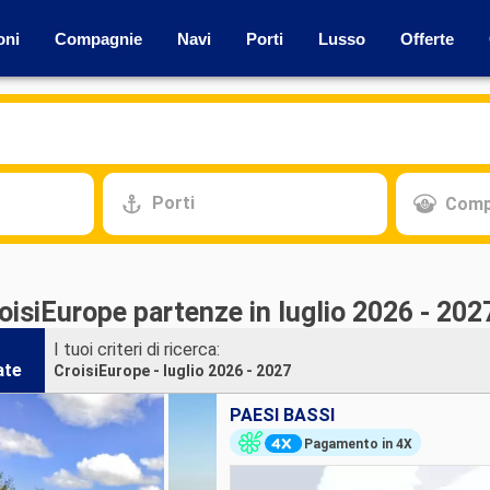
oni
Compagnie
Navi
Porti
Lusso
Offerte
Porti
Comp
oisiEurope partenze in luglio 2026 - 202
I tuoi criteri di ricerca:
ate
CroisiEurope - luglio 2026 - 2027
PAESI BASSI
Pagamento in 4X