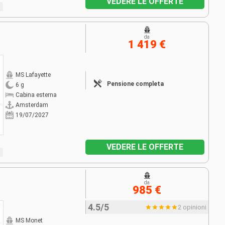
VEDERE LE OFFERTE
da
1 419 €
MS Lafayette
Pensione completa
6 g
Cabina esterna
Amsterdam
19/07/2027
VEDERE LE OFFERTE
da
985 €
4.5/5
2 opinioni
MS Monet