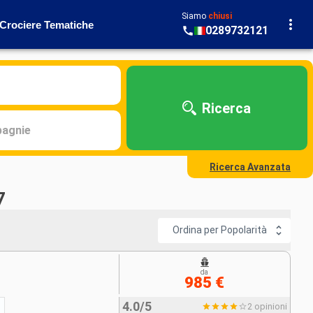
Siamo
chiusi
Crociere Tematiche
0289732121
Ricerca
agnie
Ricerca Avanzata
7
Ordina per Popolarità
da
985 €
4.0/5
2 opinioni