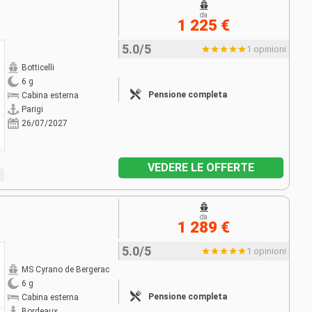
da
1 225 €
5.0/5
1 opinioni
Botticelli
6 g
Pensione completa
Cabina esterna
Parigi
26/07/2027
VEDERE LE OFFERTE
da
1 289 €
5.0/5
1 opinioni
MS Cyrano de Bergerac
6 g
Pensione completa
Cabina esterna
Bordeaux