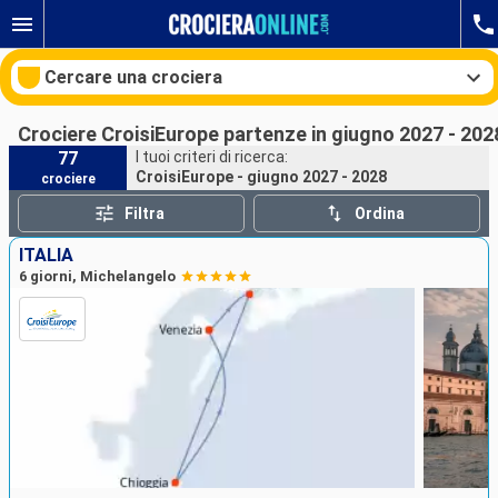
Cercare una crociera
Crociere CroisiEurope partenze in giugno 2027 - 202
77
I tuoi criteri di ricerca:
CroisiEurope - giugno 2027 - 2028
crociere
Le nostre destinazioni
Filtra
Ordina
Mesi di partenza
ITALIA
6 giorni, Michelangelo
Porti
Compagnie
Ricerca