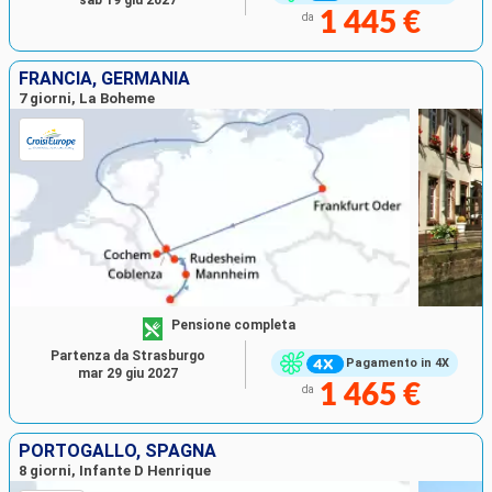
sab 19 giu 2027
1 445 €
da
FRANCIA, GERMANIA
7 giorni, La Boheme
Pensione completa
Partenza da Strasburgo
Pagamento in 4X
mar 29 giu 2027
1 465 €
da
PORTOGALLO, SPAGNA
8 giorni, Infante D Henrique