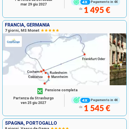
Pagamento in 4X
mar 29 giu 2027
1 495 €
da
FRANCIA, GERMANIA
7 giorni, MS Monet
Pensione completa
Partenza da Strasburgo
Pagamento in 4X
ven 25 giu 2027
1 545 €
da
SPAGNA, PORTOGALLO
8 giorni, Vasco de Gama