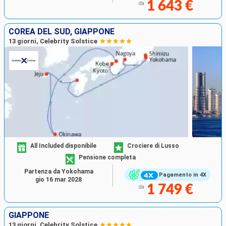
1 643 €
da
COREA DEL SUD, GIAPPONE
13 giorni, Celebrity Solstice
All Included disponibile
Crociere di Lusso
Pensione completa
Partenza da Yokohama
Pagamento in 4X
gio 16 mar 2028
1 749 €
da
GIAPPONE
13 giorni, Celebrity Solstice