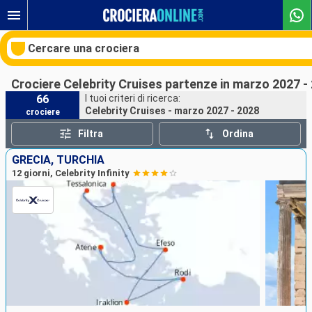
Cercare una crociera
Crociere Celebrity Cruises partenze in marzo 2027 -
66
I tuoi criteri di ricerca:
Celebrity Cruises - marzo 2027 - 2028
crociere
Le nostre destinazioni
Filtra
Ordina
Mesi di partenza
GRECIA, TURCHIA
12 giorni, Celebrity Infinity
Porti
Compagnie
Ricerca