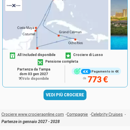
All Included disponibile
Crociere di Lusso
Pensione completa
Partenza da Tampa
Pagamento in 4X
dom 03 gen 2027
773 €
Volo disponibile
da
VEDI PIÙ CROCIERE
Crociere www.crocieraonline.com
Compagnie
Celebrity Cruises
Partenze in gennaio 2027 - 2028