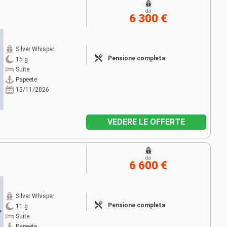
da
6 300 €
Silver Whisper
Pensione completa
15 g
Suite
Papeete
15/11/2026
VEDERE LE OFFERTE
da
6 600 €
Silver Whisper
Pensione completa
11 g
Suite
Papeete