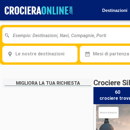
Destinazioni
Le nostre destinazioni
Mesi di partenza
Crociere S
MIGLIORA LA TUA RICHIESTA
60
crociere
trov