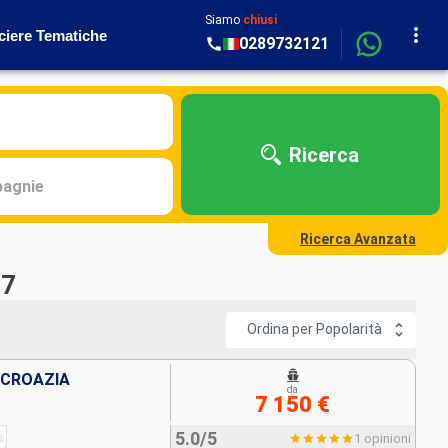
Siamo
chiusi
ciere Tematiche
0289732121
Ricerca
agnie
Ricerca Avanzata
27
Ordina per Popolarità
 CROAZIA
da
7 150 €
5.0/5
1 opinioni