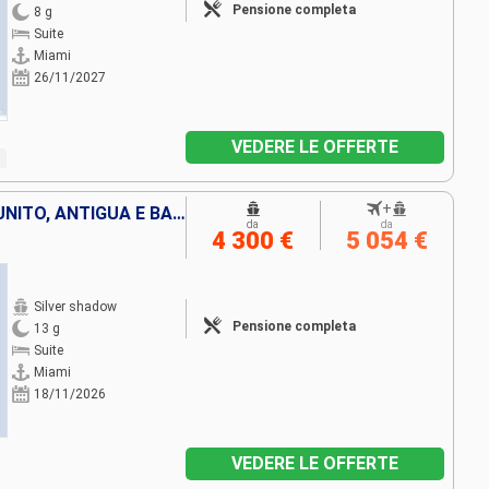
Pensione completa
8 g
Suite
Miami
26/11/2027
VEDERE LE OFFERTE
+
PORTORICO, FRANCIA, REGNO UNITO, ANTIGUA E BARBUDA, JOST VAN DYKE, STATI UNITI
da
da
4 300 €
5 054 €
Silver shadow
Pensione completa
13 g
Suite
Miami
18/11/2026
VEDERE LE OFFERTE