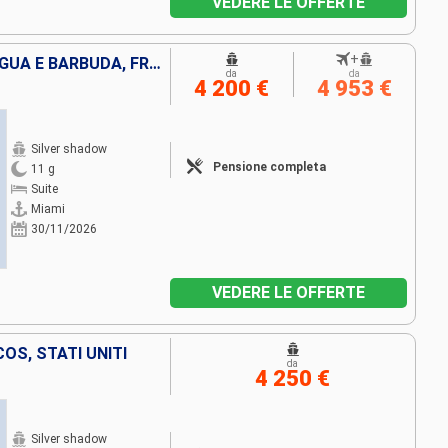
VEDERE LE OFFERTE
+
STATI UNITI, PORTORICO, ANTIGUA E BARBUDA, FRANCIA, JOST VAN DYKE
da
da
4 200 €
4 953 €
Silver shadow
Pensione completa
11 g
Suite
Miami
30/11/2026
VEDERE LE OFFERTE
OS, STATI UNITI
da
4 250 €
Silver shadow