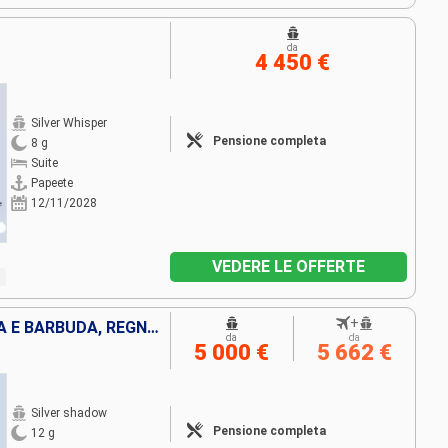
da
4 450 €
Silver Whisper
Pensione completa
8 g
Suite
Papeete
12/11/2028
VEDERE LE OFFERTE
+
PORTORICO, FRANCIA, ANTIGUA E BARBUDA, REGNO UNITO, JOST VAN DYKE, STATI UNITI
da
da
5 000 €
5 662 €
Silver shadow
Pensione completa
12 g