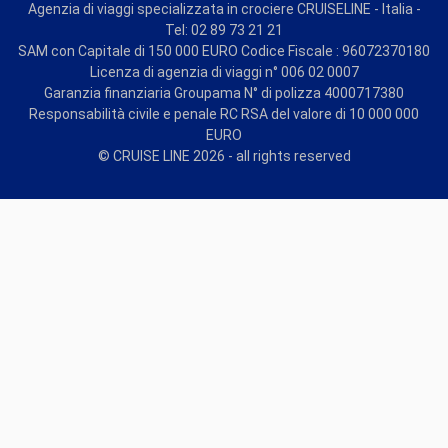
Agenzia di viaggi specializzata in crociere CRUISELINE - Italia -
Tel: 02 89 73 21 21
SAM con Capitale di 150 000 EURO Codice Fiscale : 96072370180
Licenza di agenzia di viaggi n° 006 02 0007
Garanzia finanziaria Groupama N° di polizza 4000717380
Responsabilità civile e penale RC RSA del valore di 10 000 000
EURO
© CRUISE LINE 2026 - all rights reserved