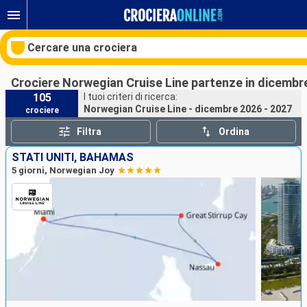
Cercare una crociera
Crociere Norwegian Cruise Line partenze in dicembr
105
I tuoi criteri di ricerca:
Norwegian Cruise Line - dicembre 2026 - 2027
crociere
Le nostre destinazioni
Filtra
Ordina
Mesi di partenza
STATI UNITI, BAHAMAS
5 giorni, Norwegian Joy
Porti
Compagnie
Ricerca