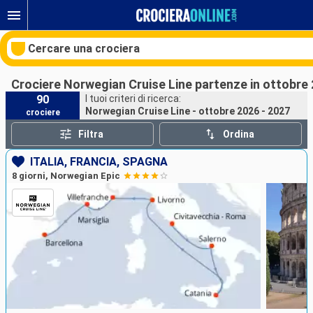
Cercare una crociera
Crociere Norwegian Cruise Line partenze in ottobre 
90
I tuoi criteri di ricerca:
Norwegian Cruise Line - ottobre 2026 - 2027
crociere
Le nostre destinazioni
Filtra
Ordina
Mesi di partenza
ITALIA, FRANCIA, SPAGNA
8 giorni, Norwegian Epic
Porti
Compagnie
Ricerca