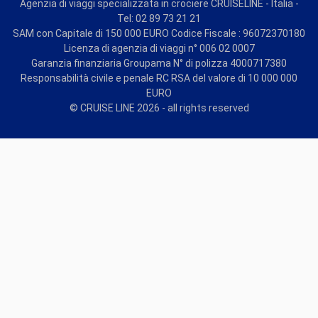
Agenzia di viaggi specializzata in crociere CRUISELINE - Italia -
Tel: 02 89 73 21 21
SAM con Capitale di 150 000 EURO Codice Fiscale : 96072370180
Licenza di agenzia di viaggi n° 006 02 0007
Garanzia finanziaria Groupama N° di polizza 4000717380
Responsabilità civile e penale RC RSA del valore di 10 000 000
EURO
© CRUISE LINE 2026 - all rights reserved