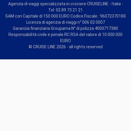
Agenzia di viaggi specializzata in crociere CRUISELINE - Italia -
Tel: 02 89 73 21 21
SAM con Capitale di 150 000 EURO Codice Fiscale : 96072370180
Licenza di agenzia di viaggi n° 006 02 0007
Garanzia finanziaria Groupama N° di polizza 4000717380
Responsabilità civile e penale RC RSA del valore di 10 000 000
EURO
© CRUISE LINE 2026 - all rights reserved