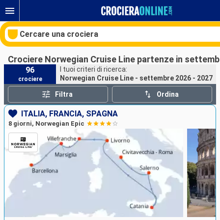
Cercare una crociera
Crociere Norwegian Cruise Line partenze in settemb
96
I tuoi criteri di ricerca:
Norwegian Cruise Line - settembre 2026 - 2027
crociere
Le nostre destinazioni
Filtra
Ordina
Mesi di partenza
ITALIA, FRANCIA, SPAGNA
8 giorni, Norwegian Epic
Porti
Compagnie
Ricerca