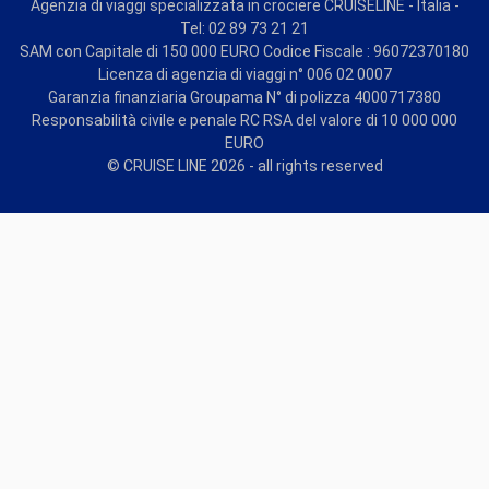
Agenzia di viaggi specializzata in crociere CRUISELINE - Italia -
Tel: 02 89 73 21 21
SAM con Capitale di 150 000 EURO Codice Fiscale : 96072370180
Licenza di agenzia di viaggi n° 006 02 0007
Garanzia finanziaria Groupama N° di polizza 4000717380
Responsabilità civile e penale RC RSA del valore di 10 000 000
EURO
© CRUISE LINE 2026 - all rights reserved