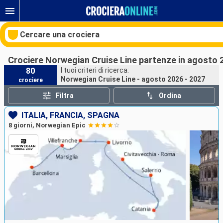
Cercare una crociera
Crociere Norwegian Cruise Line partenze in agosto 
80
I tuoi criteri di ricerca:
Norwegian Cruise Line - agosto 2026 - 2027
crociere
Le nostre destinazioni
Filtra
Ordina
Mesi di partenza
ITALIA, FRANCIA, SPAGNA
8 giorni, Norwegian Epic
Porti
Compagnie
Ricerca