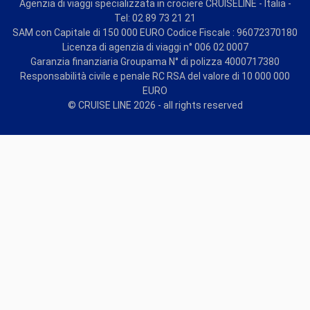
Agenzia di viaggi specializzata in crociere CRUISELINE - Italia -
Tel: 02 89 73 21 21
SAM con Capitale di 150 000 EURO Codice Fiscale : 96072370180
Licenza di agenzia di viaggi n° 006 02 0007
Garanzia finanziaria Groupama N° di polizza 4000717380
Responsabilità civile e penale RC RSA del valore di 10 000 000
EURO
© CRUISE LINE 2026 - all rights reserved