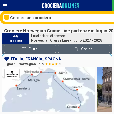
Cercare una crociera
Crociere Norwegian Cruise Line partenze in luglio 20
44
I tuoi criteri di ricerca:
Norwegian Cruise Line - luglio 2027 - 2028
crociere
Le nostre destinazioni
Filtra
Ordina
Mesi di partenza
ITALIA, FRANCIA, SPAGNA
8 giorni, Norwegian Epic
Porti
Compagnie
Ricerca