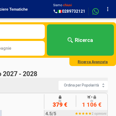
Siamo
chiusi
ciere Tematiche
0289732121
Ricerca
agnie
Ricerca Avanzata
o 2027 - 2028
Ordina per Popolarità
+
da
da
379 €
1 106 €
4.5/5
2 opinioni