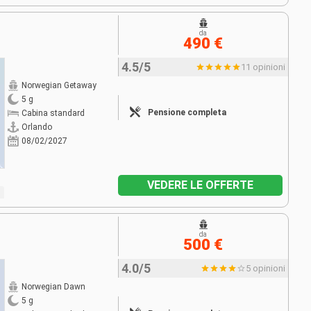
da
490 €
4.5/5
11 opinioni
Norwegian Getaway
5 g
Pensione completa
Cabina standard
Orlando
08/02/2027
VEDERE LE OFFERTE
da
500 €
4.0/5
5 opinioni
Norwegian Dawn
5 g