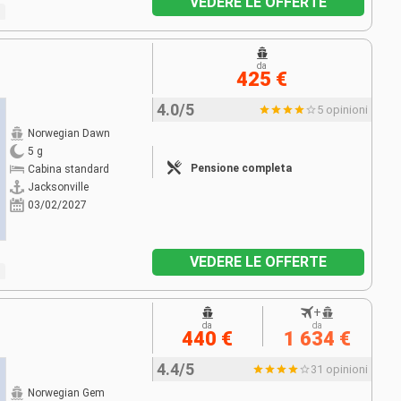
VEDERE LE OFFERTE
da
425 €
4.0/5
5 opinioni
Norwegian Dawn
5 g
Pensione completa
Cabina standard
Jacksonville
03/02/2027
VEDERE LE OFFERTE
+
da
da
440 €
1 634 €
4.4/5
31 opinioni
Norwegian Gem