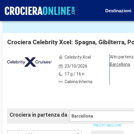
Destinazioni
Mostra le altre 36 foto
Crociera Celebrity Xcel: Spagna, Gibilterra, P
Altri parten
Celebrity Xcel
Barcellona
23/10/2026
17 g / 16 n
Cabina Interna
Crociera in partenza da
Barcellona
PREZZO MIGLIORE