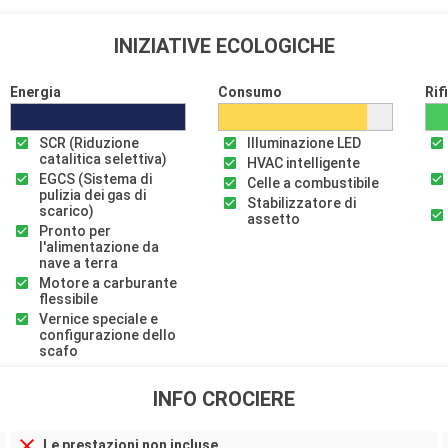
INIZIATIVE ECOLOGICHE
Energia
Consumo
Rif
SCR (Riduzione
Illuminazione LED
catalitica selettiva)
HVAC intelligente
EGCS (Sistema di
Celle a combustibile
pulizia dei gas di
Stabilizzatore di
scarico)
assetto
Pronto per
l'alimentazione da
nave a terra
Motore a carburante
flessibile
Vernice speciale e
configurazione dello
scafo
INFO CROCIERE
Le prestazioni non incluse