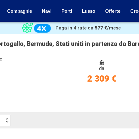
Compagnie
Navi
Porti
Lusso
Offerte
Cro
Paga in 4 rate da
577 €
/mese
ortogallo, Bermuda, Stati uniti in partenza da Bar
ze
da
2 309 €