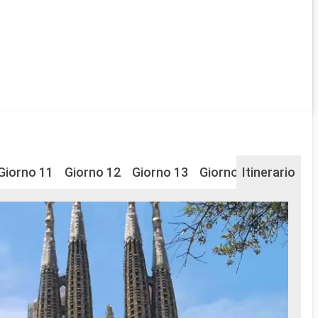
Giorno 11
Giorno 12
Giorno 13
Giorno 14
Itinerario
Giorno 1
Ca
Il por
Situa
spagn
nell'