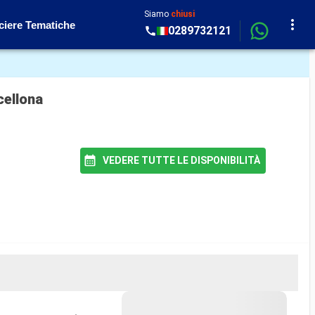
Siamo
chiusi
ciere Tematiche
0289732121
cellona
VEDERE TUTTE LE DISPONIBILITÀ