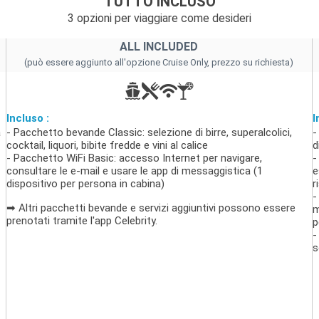
TUTTO INCLUSO
3 opzioni per viaggiare come desideri
ALL INCLUDED
(può essere aggiunto all'opzione Cruise Only, prezzo su richiesta)
Incluso :
I
a
- Pacchetto bevande Classic: selezione di birre, superalcolici,
-
cocktail, liquori, bibite fredde e vini al calice
d
- Pacchetto WiFi Basic: accesso Internet per navigare,
-
consultare le e-mail e usare le app di messaggistica (1
e
dispositivo per persona in cabina)
r
-
➡ Altri pacchetti bevande e servizi aggiuntivi possono essere
m
prenotati tramite l'app Celebrity.
p
-
s