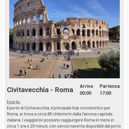
Arrivo
Partenza
Civitavecchia - Roma
00:00
17:00
Il porto:
I
Il porto di Civitavecchia, il principale hub crocieristico per
V
Roma, si trova a circa 80 chilometri dalla famosa capitale
t
italiana. I viaggiatori possono raggiungere Roma in treno in
d
circa 1 ora e 20 minuti, con servizi navetta disponibili dal porto
C