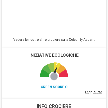
esplorate le rovine del Foro Romano. Oltre a Roma, l'area
intorno a Civitavecchia offre anche destinazioni interessanti,
come Tarquinia, famosa per le sue tombe etrusche e il museo
archeologico. I giardini di Villa Farnese a Caprarola, un gioiello
rinascimentale, sono un superbo esempio di giardino
all'italiana.
Vedere le nostre altre crociere sulla Celebrity Ascent
INIZIATIVE ECOLOGICHE
GREEN SCORE C
Leggi tutto
INFO CROCIERE