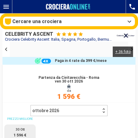
Cercare una crociera
CELEBRITY ASCENT
Crociera Celebrity Ascent: Italia, Spagna, Portogallo, Bermuda, Stati uniti in partenza da Civitavecchia - Roma
+ 36 foto
Le nostre destinazioni
Paga in 4 rate da
399 €
/mese
Mesi di partenza
Partenza da Civitavecchia - Roma
ven 30 ott 2026
Porti
Compagnie
da
1 596 €
Ricerca
ottobre 2026
PREZZO MIGLIORE
30 Ott
1 596 €