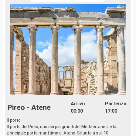
Arrivo
Partenza
Pireo - Atene
00:00
17:00
Il porto:
I
Il porto del Pireo, uno dei più grandi del Mediterraneo, è la
I
principale porta marittima di Atene. Situato a soli 10
E