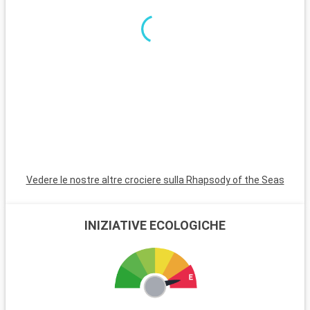
e
K
P
s
c
n
Vedere le nostre altre crociere sulla Rhapsody of the Seas
INIZIATIVE ECOLOGICHE