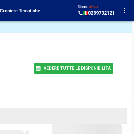
Siamo
chiusi
Crociere Tematiche
0289732121
VEDERE TUTTE LE DISPONIBILITÀ
PR