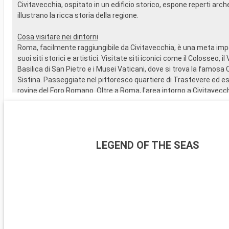
Civitavecchia, ospitato in un edificio storico, espone reperti arch
illustrano la ricca storia della regione.
Cosa visitare nei dintorni
Roma, facilmente raggiungibile da Civitavecchia, è una meta impe
suoi siti storici e artistici. Visitate siti iconici come il Colosseo, i
Basilica di San Pietro e i Musei Vaticani, dove si trova la famosa 
Sistina. Passeggiate nel pittoresco quartiere di Trastevere ed es
rovine del Foro Romano. Oltre a Roma, l'area intorno a Civitavecc
destinazioni interessanti, come Tarquinia, famosa per le sue t
il museo archeologico. I giardini di Villa Farnese a Caprarola, un gio
rinascimentale, sono un superbo esempio di giardino all'italiana.
LEGEND OF THE SEAS