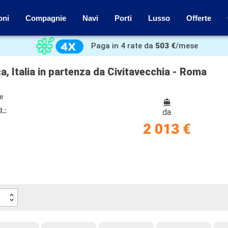
oni
Compagnie
Navi
Porti
Lusso
Offerte
Paga in 4 rate da
503 €
/mese
, Italia in partenza da Civitavecchia - Roma
ze
a -
da
2 013 €