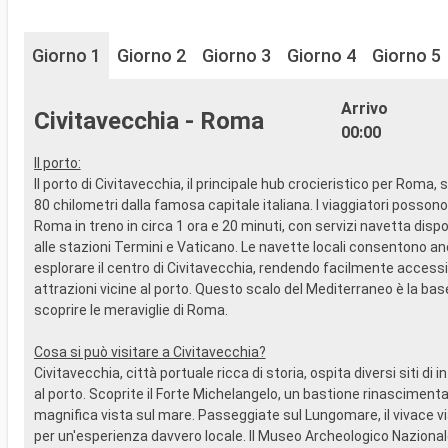
Giorno 1
Giorno 2
Giorno 3
Giorno 4
Giorno 5
Arrivo
Civitavecchia - Roma
00:00
Il porto:
Il porto di Civitavecchia, il principale hub crocieristico per Roma, s
80 chilometri dalla famosa capitale italiana. I viaggiatori posson
Roma in treno in circa 1 ora e 20 minuti, con servizi navetta dispon
alle stazioni Termini e Vaticano. Le navette locali consentono an
esplorare il centro di Civitavecchia, rendendo facilmente accessibi
attrazioni vicine al porto. Questo scalo del Mediterraneo è la bas
scoprire le meraviglie di Roma.
Cosa si può visitare a Civitavecchia?
Civitavecchia, città portuale ricca di storia, ospita diversi siti di 
al porto. Scoprite il Forte Michelangelo, un bastione rinasciment
magnifica vista sul mare. Passeggiate sul Lungomare, il vivace vi
per un'esperienza davvero locale. Il Museo Archeologico Nazional