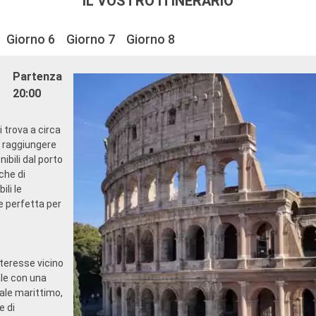
IL VOSTRO ITINERARIO
Giorno 6
Giorno 7
Giorno 8
Partenza
20:00
i trova a circa
o raggiungere
ibili dal porto
che di
li le
e perfetta per
interesse vicino
ale con una
ale marittimo,
e di