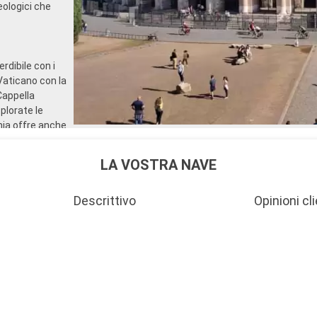
eologici che
rdibile con i
l Vaticano con la
Cappella
plorate le
hia offre anche
ombe etrusche e
iello
LA VOSTRA NAVE
Descrittivo
Opinioni cli