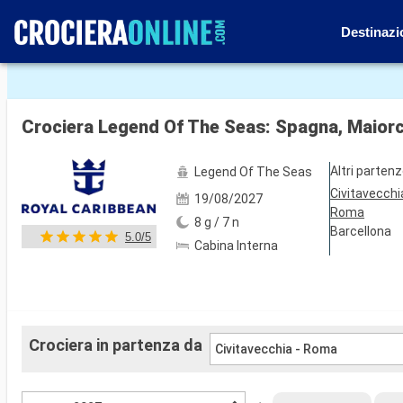
Destinazi
Mostra le altre 103 foto
Crociera Legend Of The Seas: Spagna, Maiorca
Altri parten
Legend Of The Seas
Civitavecchi
19/08/2027
Roma
8 g / 7 n
Barcellona
5.0/5
Cabina Interna
Crociera in partenza da
Civitavecchia - Roma