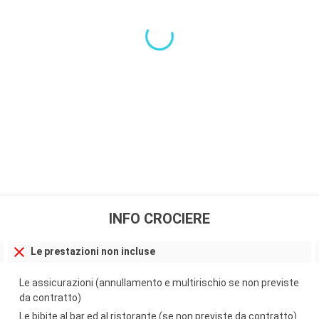
INFO CROCIERE
Le prestazioni non incluse
Le assicurazioni (annullamento e multirischio se non previste
da contratto)
Le bibite al bar ed al ristorante (se non previste da contratto)