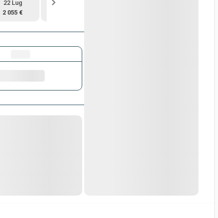
22 Lug
29 Lug
5 Ago
12 Ago
2 055 €
2 138 €
2 084 €
2 031 €