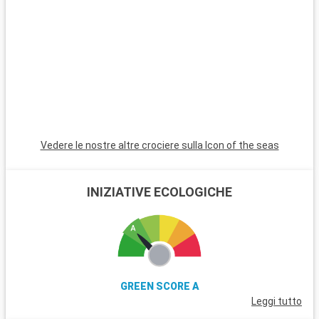
paradiso di spiagge di sabbia bianca. Per i subacquei, le
barriere coralline di Key Largo offrono un'esperienza
subacquea indimenticabile. Queste destinazioni nei dintorni di
Miami rivelano la bellezza naturale e la diversità culturale della
regione.
Vedere le nostre altre crociere sulla Icon of the seas
INIZIATIVE ECOLOGICHE
GREEN SCORE A
Leggi tutto