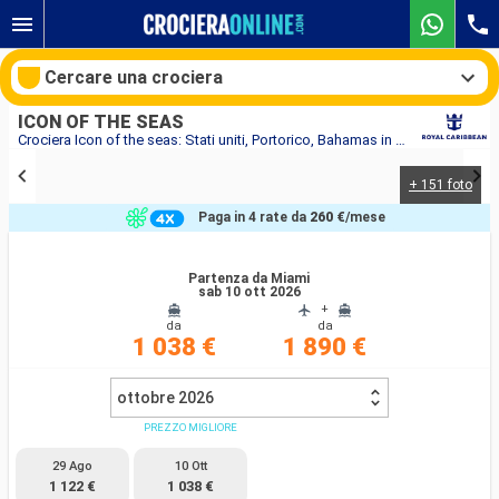
Cercare una crociera
ICON OF THE SEAS
Crociera Icon of the seas: Stati uniti, Portorico, Bahamas in partenza da Miami
+ 151 foto
Le nostre destinazioni
Paga in 4 rate da
260 €
/mese
Mesi di partenza
Partenza da Miami
sab 10 ott 2026
Porti
Compagnie
+
da
da
1 038 €
1 890 €
Ricerca
ottobre 2026
PREZZO MIGLIORE
29 Ago
10 Ott
1 122 €
1 038 €