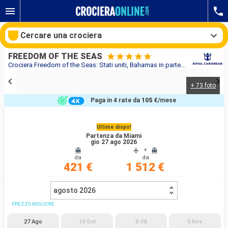
Cercare una crociera
FREEDOM OF THE SEAS
Crociera Freedom of the Seas: Stati uniti, Bahamas in partenza da Miami
+ 73 foto
Le nostre destinazioni
Paga in 4 rate da
105 €
/mese
Mesi di partenza
Ultime dispo!
Partenza da Miami
Porti
Compagnie
gio 27 ago 2026
+
da
da
Ricerca
421 €
1 512 €
agosto 2026
PREZZO MIGLIORE
27 Ago
10 Set
8 Ott
5 Nov