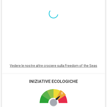
paradiso di spiagge di sabbia bianca. Per i subacquei, le
barriere coralline di Key Largo offrono un'esperienza
subacquea indimenticabile. Queste destinazioni nei dintorni di
Miami rivelano la bellezza naturale e la diversità culturale della
regione.
Vedere le nostre altre crociere sulla Freedom of the Seas
INIZIATIVE ECOLOGICHE