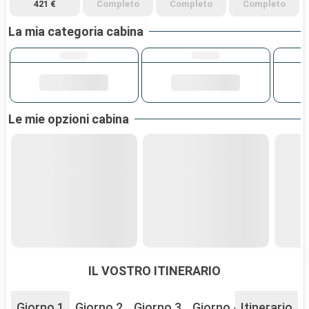
421 €
Completo
Completo
Completo
La mia categoria cabina
Le mie opzioni cabina
IL VOSTRO ITINERARIO
Giorno 1
Giorno 2
Giorno 3
Giorno 4
Itinerario
Giorno 5