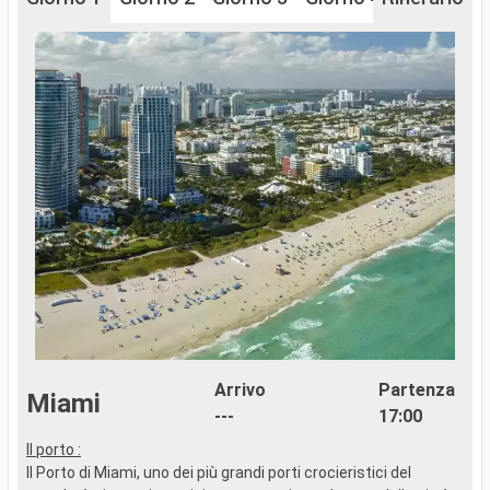
Arrivo
Partenza
Miami
---
17:00
Il porto :
C
Il Porto di Miami, uno dei più grandi porti crocieristici del
c